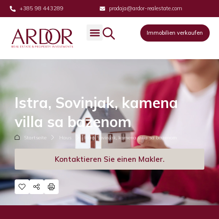
+385 98 443289
prodaja@ardor-realestate.com
Immobilien verkaufen
Immobilien verkaufen
Istra, Sovinjak, kamena
villa sa bazenom
Startseite
Haus
Istra, Sovinjak, kamena villa sa bazenom
Kontaktieren Sie einen Makler.