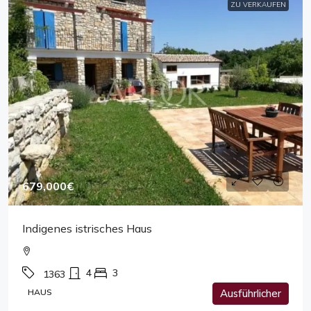
ZU VERKAUFEN
679,000€
Indigenes istrisches Haus
4
3
1363
HAUS
Ausführlicher