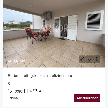
600,000€
Barbat, obiteljska kuća u blizini mora
6
4
3093
HAUS
Ausführlicher