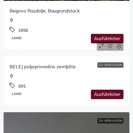
Begovo Razdolje, Baugrundstück
2656
LAND
Ausführlicher
69,000€
ZU VERKAUFEN
BELEJ poljoprivredno zemljište
691
LAND
Ausführlicher
ZU VERKAUFEN