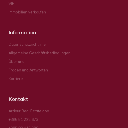
VIP
Immobilien verkaufen
Information
Datenschutzrichtlinie
Allgemeine Geschäftsbedingungen
Über uns
Fragen und Antworten
Karriere
Kontakt
Ardour Real Estate doo
+385 51 222 673
+385 98 443 289