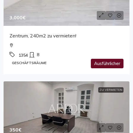
3,000€
Zentrum, 240m2 zu vermieten!
8
1354
GESCHÄFTSRÄUME
Ausführlicher
ZU VERMIETEN
350€