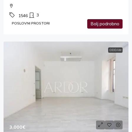
3
1546
POSLOVNI PROSTORI
Bolj podrobno
ODDAM
3,000€