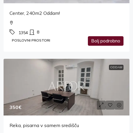
Center, 240m2 Oddam!
8
1354
POSLOVNI PROSTORI
Bolj podrobno
ODDAM
350€
Reka, pisarna v samem središču