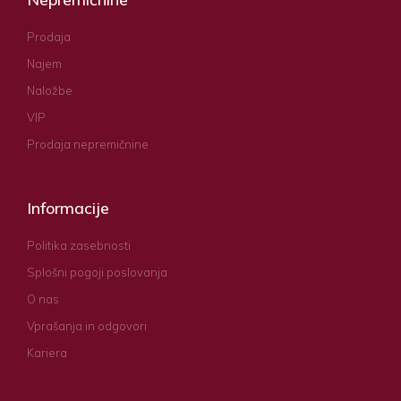
Prodaja
Najem
Naložbe
VIP
Prodaja nepremičnine
Informacije
Politika zasebnosti
Splošni pogoji poslovanja
O nas
Vprašanja in odgovori
Kariera