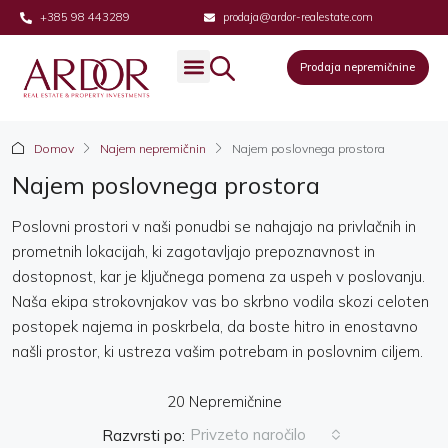
+385 98 443289
prodaja@ardor-realestate.com
Prodaja nepremičnine
Prodaja nepremičnine
Domov
Najem nepremičnin
Najem poslovnega prostora
Najem poslovnega prostora
Poslovni prostori v naši ponudbi se nahajajo na privlačnih in
prometnih lokacijah, ki zagotavljajo prepoznavnost in
dostopnost, kar je ključnega pomena za uspeh v poslovanju.
Naša ekipa strokovnjakov vas bo skrbno vodila skozi celoten
postopek najema in poskrbela, da boste hitro in enostavno
našli prostor, ki ustreza vašim potrebam in poslovnim ciljem.
20 Nepremičnine
Privzeto naročilo
Razvrsti po: