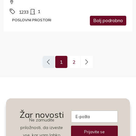
1
1233
POSLOVNI PROSTORI
Bolj podrobno
1
2
Žar novosti
Ne zamudite
priložnosti, da izveste
Prijavite se
vse, kar vam lahko