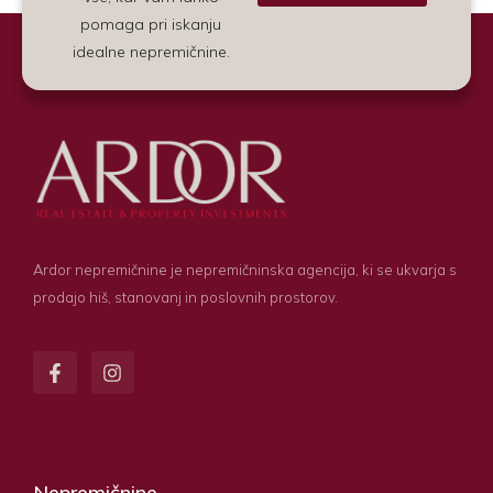
Alternative:
pomaga pri iskanju
idealne nepremičnine.
Ardor nepremičnine je nepremičninska agencija, ki se ukvarja s
prodajo hiš, stanovanj in poslovnih prostorov.
Nepremičnine