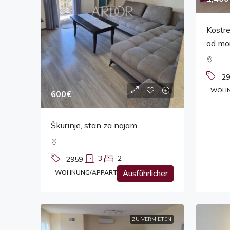
Kostr
od mor
29
WOHN
600€
Škurinje, stan za najam
3
2
2959
WOHNUNG/APPARTEMENT
Ausführlicher
ZU VERMIETEN