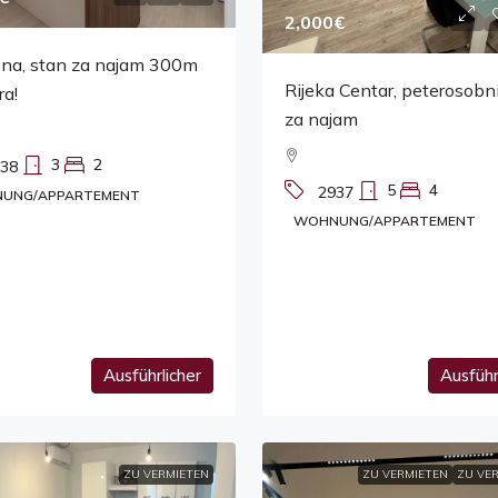
2,000€
ena, stan za najam 300m
Rijeka Centar, peterosobn
a!
za najam
3
2
38
5
4
2937
UNG/APPARTEMENT
WOHNUNG/APPARTEMENT
Ausführlicher
Ausführ
ZU VERMIETEN
ZU VERMIETEN
ZU VE