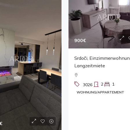
900€
Srdoči, Einzimmerwohnun
Langzeitmiete
2
1
3026
WOHNUNG/APPARTEMENT
€