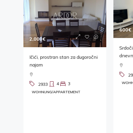
600€
2,000€
Srdoči
dnevn
Ičići, prostran stan za dugoročni
najam
29
WOHN
4
3
2933
WOHNUNG/APPARTEMENT