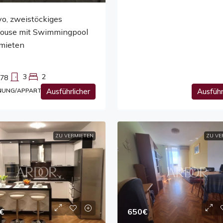
vo, zweistöckiges
ouse mit Swimmingpool
rmieten
3
2
78
UNG/APPARTEMENT
Ausführlicher
Ausführ
ZU VERMIETEN
ZU VE
650€
€