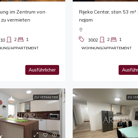
Rijeka Centar, stan 53 m²
ng im Zentrum von
najam
 zu vermieten
2
1
2
1
3002
10
WOHNUNG/APPARTEMENT
UNG/APPARTEMENT
Ausführlicher
Ausführ
ZU VERMIETEN
ZU VE
€