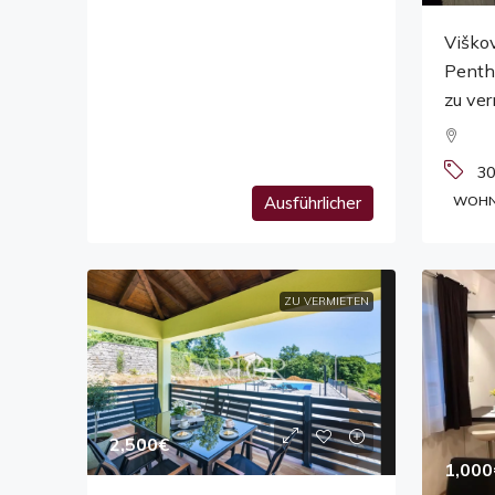
Viško
Penth
zu ve
30
Ausführlicher
WOHN
ZU VERMIETEN
2,500€
1,000