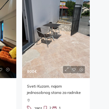
800€
Sveti Kuzam, najam
jednosobnog stana za radnike
2
1
2901