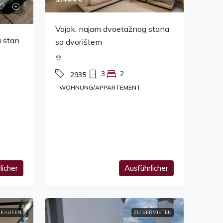
Vojak, najam dvoetažnog stana
i stan
sa dvorištem
3
2
2935
WOHNUNG/APPARTEMENT
licher
Ausführlicher
RKAUFEN
ZU VERMIETEN