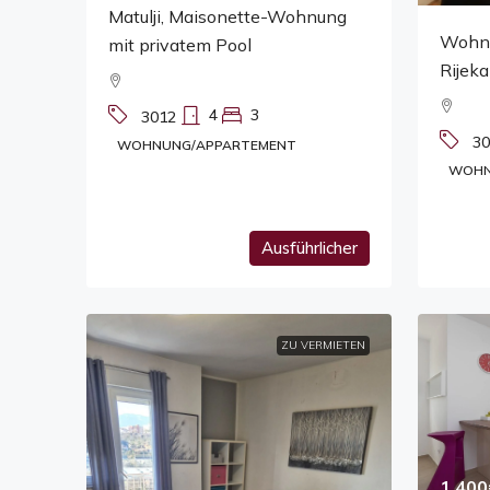
Matulji, Maisonette-Wohnung
Wohnu
mit privatem Pool
Rijeka
4
3
3012
30
WOHNUNG/APPARTEMENT
WOHN
Ausführlicher
ZU VERMIETEN
1,400