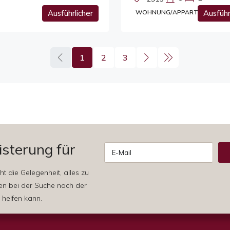
Ausführlicher
WOHNUNG/APPARTEMENT
Ausführ
1
2
3
isterung für
Alternative:
t die Gelegenheit, alles zu
en bei der Suche nach der
 helfen kann.