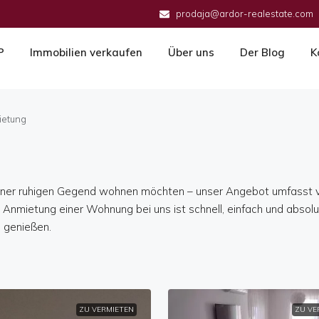
prodaja@ardor-realestate.com
P
Immobilien verkaufen
Über uns
Der Blog
K
etung
einer ruhigen Gegend wohnen möchten – unser Angebot umfasst vi
 Anmietung einer Wohnung bei uns ist schnell, einfach und absolu
 genießen.
ZU VERMIETEN
ZU VE