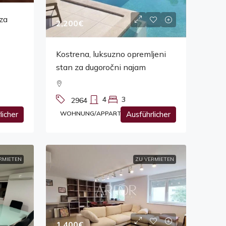
 za
2,200€
Kostrena, luksuzno opremljeni
stan za dugoročni najam
4
3
2964
licher
WOHNUNG/APPARTEMENT
Ausführlicher
RMIETEN
ZU VERMIETEN
1,400€