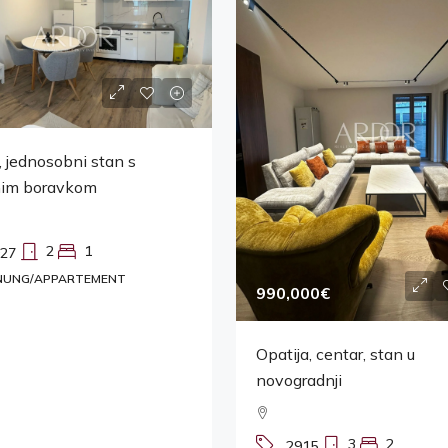
, jednosobni stan s
im boravkom
2
1
27
UNG/APPARTEMENT
990,000€
Opatija, centar, stan u
novogradnji
3
2
2915