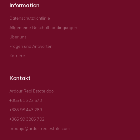
Information
Datenschutzrichtlinie
Allgemeine Geschäftsbedingungen
Über uns
Fragen und Antworten
Karriere
Kontakt
Ardour Real Estate doo
+385 51 222 673
+385 98 443 289
+385 99 3805 702
prodaja@ardor-realestate.com