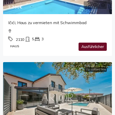
2,200€
Ičići, Haus zu vermieten mit Schwimmbad
5
3
2110
HAUS
Ausführlicher
ZU VERMIETEN