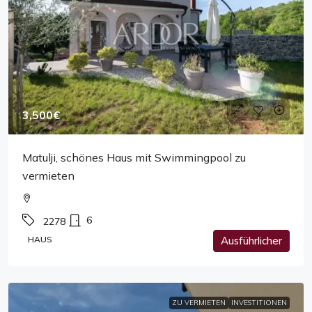
3,500€
Matulji, schönes Haus mit Swimmingpool zu
vermieten
6
2278
HAUS
Ausführlicher
ZU VERMIETEN
INVESTITIONEN