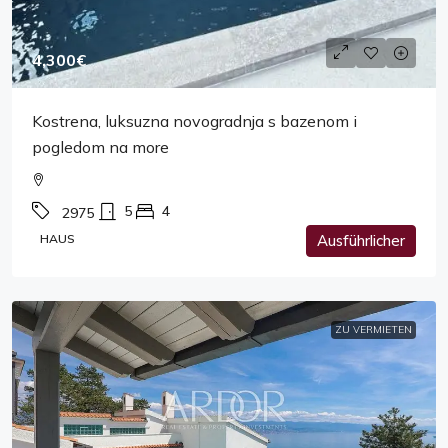
4,300€
Kostrena, luksuzna novogradnja s bazenom i
pogledom na more
5
4
2975
HAUS
Ausführlicher
ZU VERMIETEN