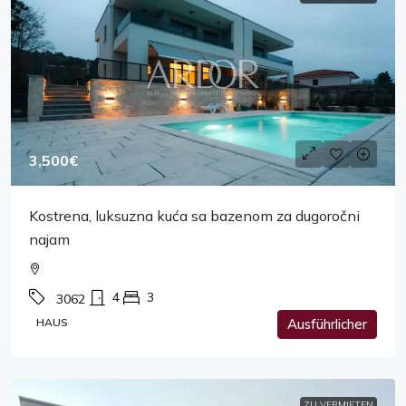
3,500€
Kostrena, luksuzna kuća sa bazenom za dugoročni
najam
4
3
3062
HAUS
Ausführlicher
ZU VERMIETEN