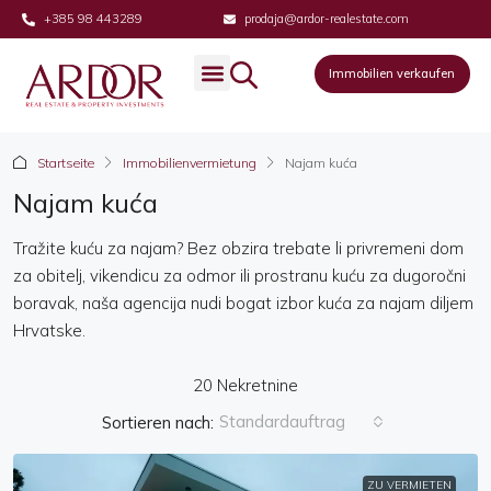
+385 98 443289
prodaja@ardor-realestate.com
Immobilien verkaufen
Immobilien verkaufen
Startseite
Immobilienvermietung
Najam kuća
Najam kuća
Tražite kuću za najam? Bez obzira trebate li privremeni dom
za obitelj, vikendicu za odmor ili prostranu kuću za dugoročni
boravak, naša agencija nudi bogat izbor kuća za najam diljem
Hrvatske.
20 Nekretnine
Standardauftrag
Sortieren nach:
ZU VERMIETEN