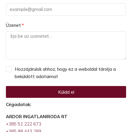
Üzenet
Hozzájárulok ahhoz, hogy ez a weboldal tárolja a
beküldött adataimat
Küldd el
Alternative:
Cégadatok:
ARDOR INGATLANIRODA RT
+385 51 222 673
+385 98 443 289