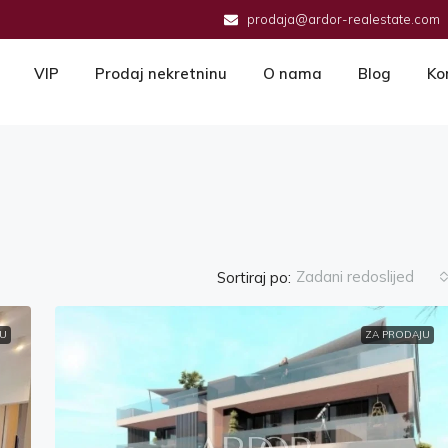
prodaja@ardor-realestate.com
VIP
Prodaj nekretninu
O nama
Blog
Ko
Zadani redoslijed
Sortiraj po:
U
ZA PRODAJU