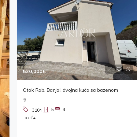
530,000€
Otok Rab, Banjol, dvojna kuća sa bazenom
5
3
3104
KUĆA