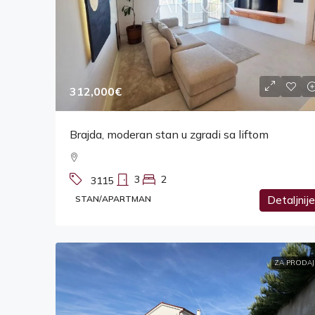
312,000€
Brajda, moderan stan u zgradi sa liftom
3
2
3115
STAN/APARTMAN
Detaljnije
ZA PRODAJ