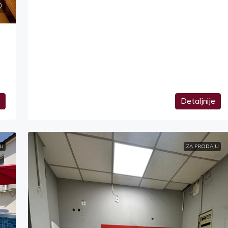
Detaljnije
U
ZA PRODAJU