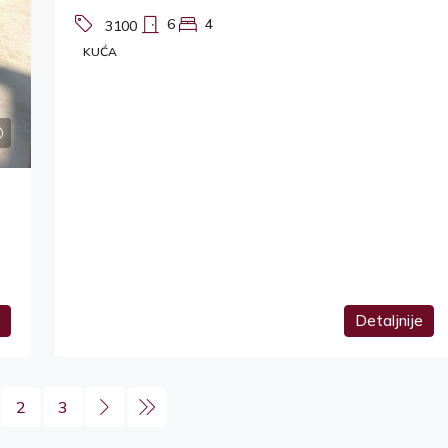
6
4
3100
KUĆA
Detaljnije
2
3