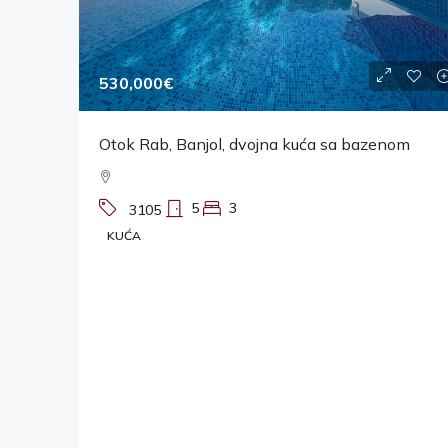
530,000€
Otok Rab, Banjol, dvojna kuća sa bazenom
5
3
3105
KUĆA