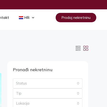
ntakt
HR
Prodaj nekretninu
Pronađi nekretninu
Status
Tip
Lokacija