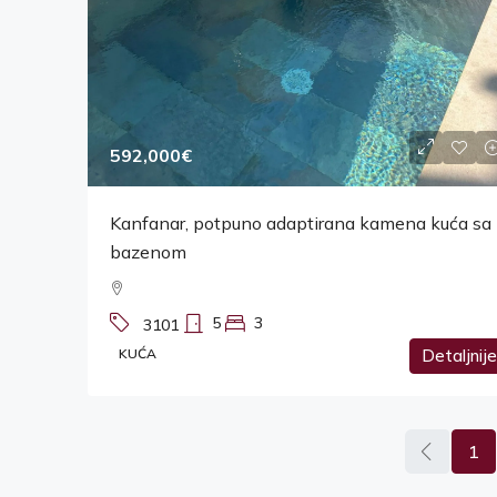
592,000€
Kanfanar, potpuno adaptirana kamena kuća sa
bazenom
5
3
3101
KUĆA
Detaljnije
1