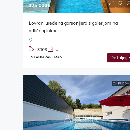
125,000€
Lovran, uređena garsonijera s galerijom na
odličnoj lokaciji
1
3106
STAN/APARTMAN
Detaljnije
ZA PRODAJ