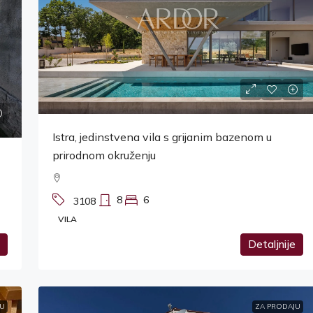
Istra, jedinstvena vila s grijanim bazenom u
prirodnom okruženju
8
6
3108
VILA
Detaljnije
U
ZA PRODAJU