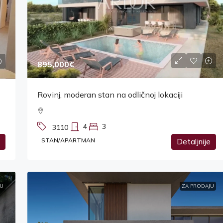
895,000€
Rovinj, moderan stan na odličnoj lokaciji
4
3
3110
STAN/APARTMAN
Detaljnije
U
ZA PRODAJU