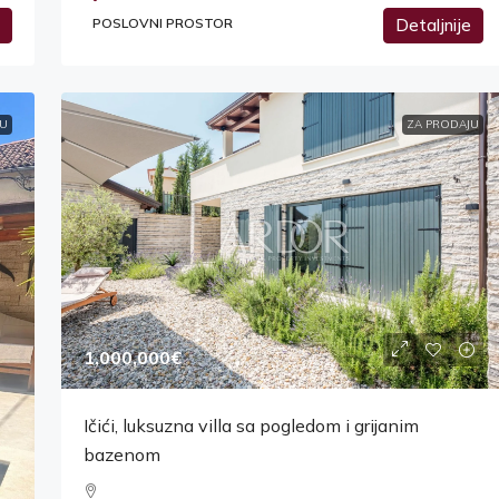
POSLOVNI PROSTOR
Detaljnije
U
ZA PRODAJU
1,000,000€
Ičići, luksuzna villa sa pogledom i grijanim
bazenom