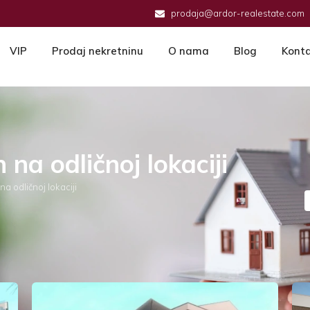
prodaja@ardor-realestate.com
VIP
Prodaj nekretninu
O nama
Blog
Kont
na odličnoj lokaciji
a odličnoj lokaciji