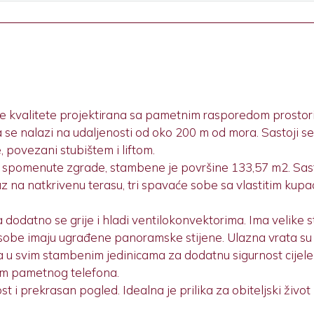
ne kvalitete projektirana sa pametnim rasporedom prostori
se nalazi na udaljenosti od oko 200 m od mora. Sastoji se 
e, povezani stubištem i liftom.
 spomenute zgrade, stambene je površine 133,57 m2. Sast
az na natkrivenu terasu, tri spavaće sobe sa vlastitim kup
 a dodatno se grije i hladi ventilokonvektorima. Ima velik
e sobe imaju ugrađene panoramske stijene. Ulazna vrata su
a u svim stambenim jedinicama za dodatnu sigurnost cijele 
em pametnog telefona.
 i prekrasan pogled. Idealna je prilika za obiteljski život i