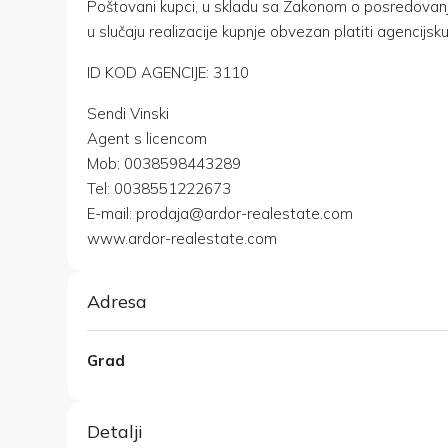
Poštovani kupci, u skladu sa Zakonom o posredovanj
u slučaju realizacije kupnje obvezan platiti agencijsku 
ID KOD AGENCIJE: 3110
Sendi Vinski
Agent s licencom
Mob: 0038598443289
Tel: 0038551222673
E-mail: prodaja@ardor-realestate.com
www.ardor-realestate.com
Adresa
Grad
Detalji