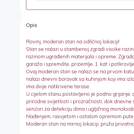
Opis
Rovinj, moderan stan na odličnoj lokaciji!
Stan se nalazi u stambenoj zgradi visoke razi
razinom ugrađenih materijala i opreme. Zgrada 
garaža i spremište, prizemlje, 1. kat i potkrovlj
Ovaj moderan stan se nalazi se na prvom katu
nalazi dnevni boravak sa kuhinjom koji ima izl
ima dvije natkrivene terase.
U cijelom stanu postavljeno je podno grijanje,
prirodne svijetlosti i prozračnosti, dok dnevn
senzori za detekciju dima i ugljičnog monoksid
hlađenjem, rasvjetom i ostalom opremom put
Moderan stan na mirnoj lokaciji, pruža privatnost