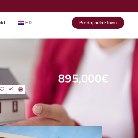
akt
HR
Prodaj nekretninu
895,000€