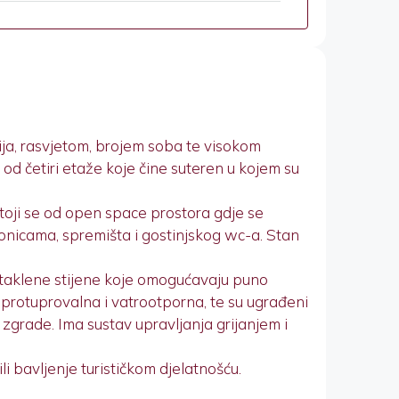
ja, rasvjetom, brojem soba te visokom
od četiri etaže koje čine suteren u kojem su
oji se od open space prostora gdje se
aonicama, spremišta i gostinjskog wc-a. Stan
e staklene stijene koje omogućavaju puno
 protuprovalna i vatrootporna, te su ugrađeni
zgrade. Ima sustav upravljanja grijanjem i
li bavljenje turističkom djelatnošću.