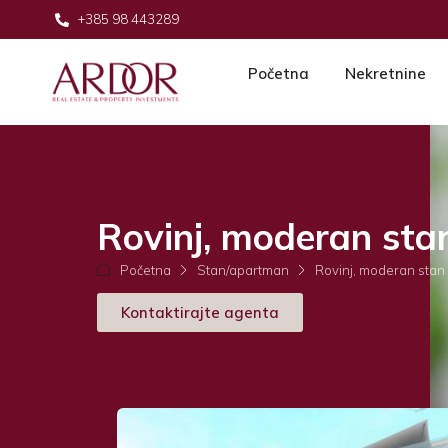
+385 98 443289
Početna
Nekretnine
Rovinj, moderan stan 
Početna
Stan/apartman
Rovinj, moderan stan n
Kontaktirajte agenta