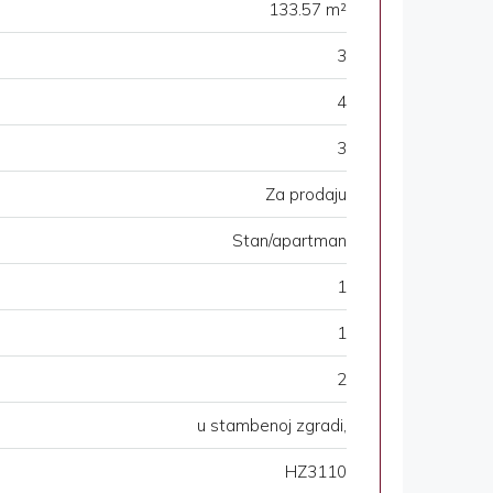
133.57 m²
3
4
3
Za prodaju
Stan/apartman
1
1
2
u stambenoj zgradi,
HZ3110