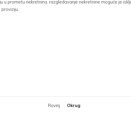
u u prometu nekretnina, razgledavanje nekretnine moguće je isklj
proviziju.
Rovinj
Okrug