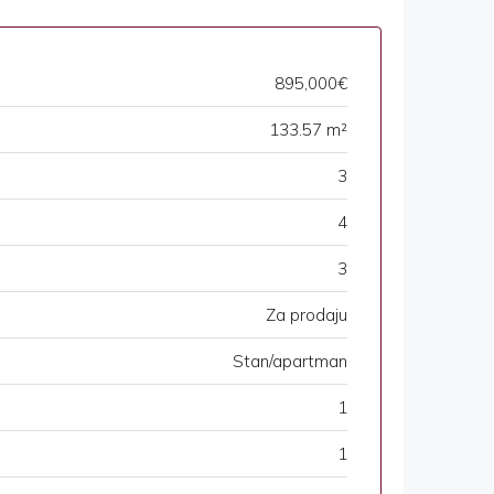
895,000€
133.57 m²
3
4
3
Za prodaju
Stan/apartman
1
1