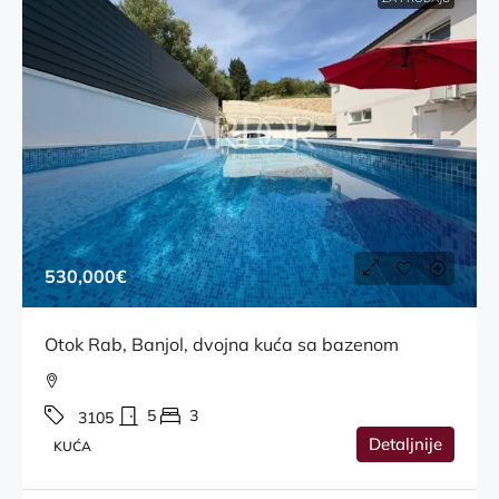
530,000€
Otok Rab, Banjol, dvojna kuća sa bazenom
5
3
3105
Detaljnije
KUĆA