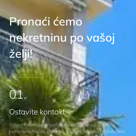
Pronaći ćemo
nekretninu po vašoj
želji!
POGLEDAJTE SVE
01.
Ostavite kontakt
Ostavite nam svoje podatke, i detaljno opišite kakvu
nekretninu tražite. Brinemo o vašim željama i potrebama.