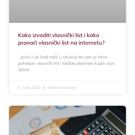
Kako izvaditi vlasnički list i kako
pronaći vlasnički list na internetu?
Jeste li se ikad našli u situaciji da vam je hitno
potreban vlasnički list? Možda planirate kupiti stan,
dižete
5. rujna 2025.
Nema komentara