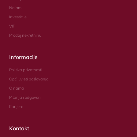
Najam
Investicije
VIP
Prodaj nekretninu
Informacije
Politika privatnosti
Opći uvjeti poslovanja
O nama
Pitanja i odgovori
Karijera
Kontakt