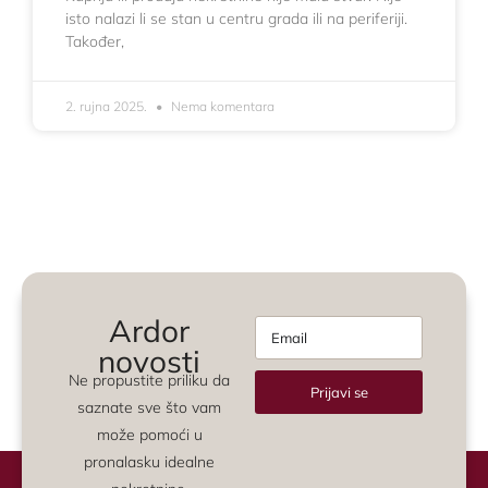
isto nalazi li se stan u centru grada ili na periferiji.
Također,
2. rujna 2025.
Nema komentara
Ardor
novosti
Ne propustite priliku da
Prijavi se
saznate sve što vam
Alternative:
može pomoći u
pronalasku idealne