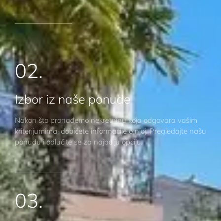
02.
Izbor iz naše ponude
Nakon što pronađemo nekretninu koja odgovara vašim
kriterijumima, dobićete informacije o njoj. Pregledajte našu
ponudu i odlučite se za najbolju opciju.
03.