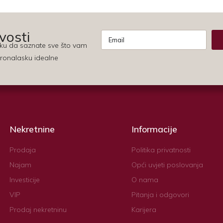
vosti
liku da saznate sve što vam
Alternative:
ronalasku idealne
Nekretnine
Informacije
Prodaja
Politika privatnosti
Najam
Opći uvjeti poslovanja
Investicije
O nama
VIP
Pitanja i odgovori
Prodaj nekretninu
Karijera