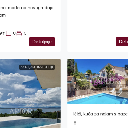
ena, moderna novogradnja
jam
8
5
67
Detaljnije
Deta
ZA NAJAM
INVESTICIJE
Z
2,200€
Ičići, kuća za najam s ba