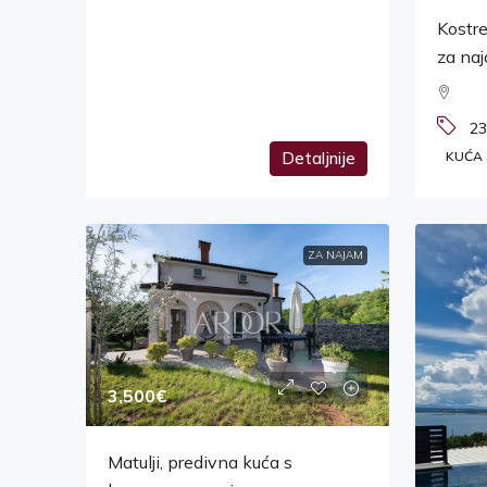
Kostr
za na
23
Detaljnije
KUĆA
ZA NAJAM
3,500€
Matulji, predivna kuća s