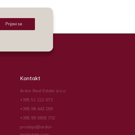
Prijavi se
Kontakt
Ardor Real Estate d.o.o.
+385 51 222 673
+385 98 443 289
+385 99 3805 702
prodaja@ardor-
realestate.com