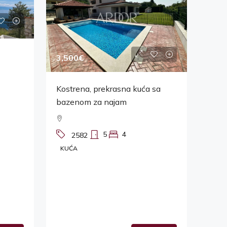
3,500€
Kostrena, prekrasna kuća sa
bazenom za najam
5
4
2582
KUĆA