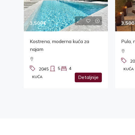
3,500€
3,500
Kostrena, moderna kuća za
Pula, 
najam
20
5
4
2045
KUĆA
KUĆA
Detaljnije