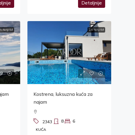
ljnije
Detaljnije
A NAJAM
ZA NAJAM
najam
Kostrena, luksuzna kuća za
najam
8
6
2343
KUĆA