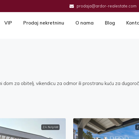
prodaja@ardor-realestate.com
VIP
Prodaj nekretninu
O nama
Blog
Kont
ni dom za obitelj, vikendicu za odmor ili prostranu kuću za dugoro
ZA NAJAM
Z