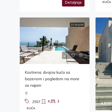
Detaljnije
KUĆA
ZA NAJAM
3,000€
Kostrena, dvojna kuća sa
bazenom i pogledom na more
za najam
4
3
2557
4,500
KUĆA