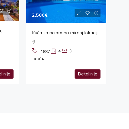
2,500€
,
Kuća za najam na mirnoj lokaciji
4
3
1887
KUĆA
ljnije
Detaljnije