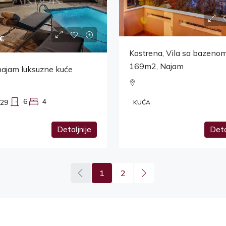
€
Kostrena, Vila sa bazenom
169m2, Najam
najam luksuzne kuće
6
4
29
KUĆA
Detaljnije
Deta
1
2