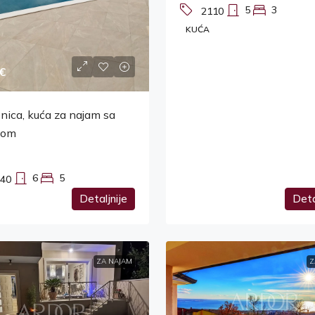
5
3
2110
KUĆA
€
nica, kuća za najam sa
nom
6
5
40
Detaljnije
Deta
ZA NAJAM
Z