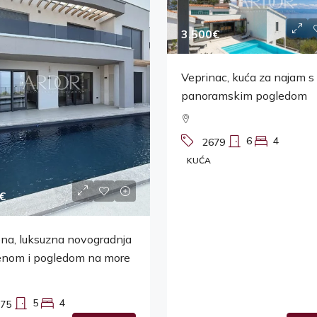
3,500€
Veprinac, kuća za najam s
panoramskim pogledom
6
4
2679
KUĆA
€
na, luksuzna novogradnja
enom i pogledom na more
5
4
75