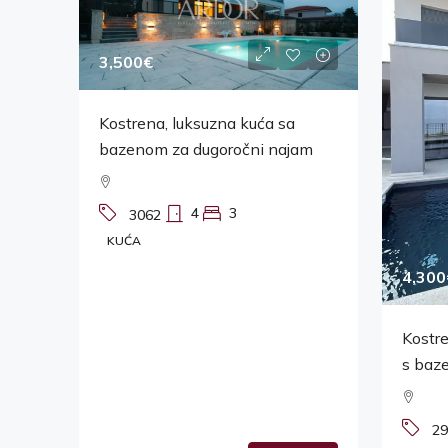
3,500€
Kostrena, luksuzna kuća sa
bazenom za dugoročni najam
4
3
3062
KUĆA
4,300
Kostre
s baz
29