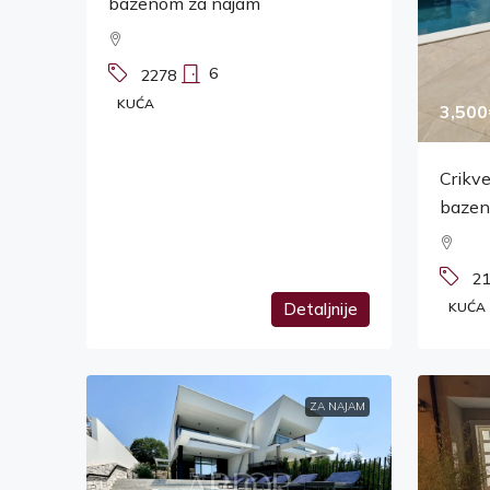
bazenom za najam
6
2278
KUĆA
3,500
Crikve
baze
21
Detaljnije
KUĆA
ZA NAJAM