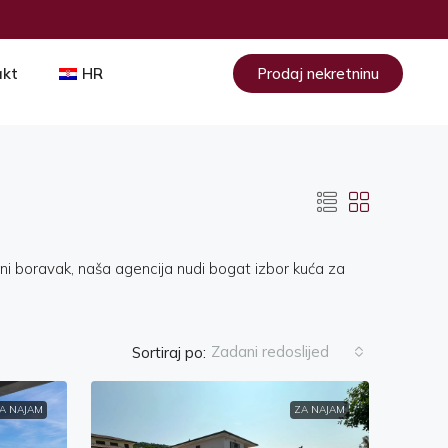
akt
HR
Prodaj nekretninu
čni boravak, naša agencija nudi bogat izbor kuća za
Zadani redoslijed
Sortiraj po:
A NAJAM
ZA NAJAM