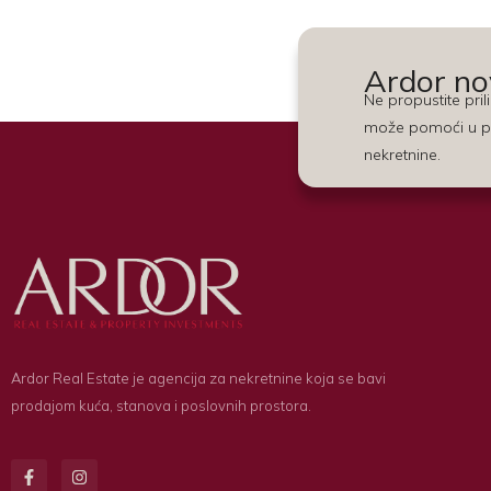
Ardor no
Ne propustite pri
može pomoći u p
nekretnine.
Ardor Real Estate je agencija za nekretnine koja se bavi
prodajom kuća, stanova i poslovnih prostora.