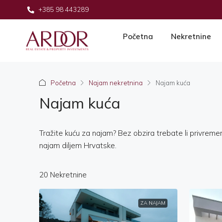
+385 98 443289
Početna
Nekretnine
Početna
Najam nekretnina
Najam kuća
Najam kuća
Tražite kuću za najam? Bez obzira trebate li privreme
najam diljem Hrvatske.
20 Nekretnine
ZA NAJAM