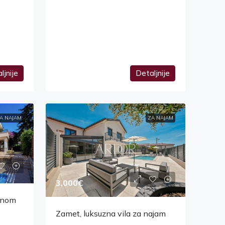
ljnije
Detaljnije
A NAJAM
ZA NAJAM
3,000€
zenom
Zamet, luksuzna vila za najam