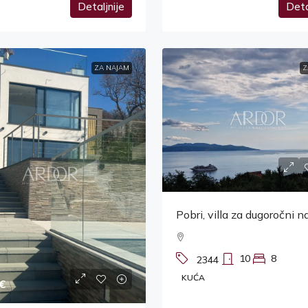
Detaljnije
Deta
ZA NAJAM
Z
Pobri, villa za dugoročni 
10
8
2344
KUĆA
€