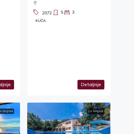
5
3
2072
KUĆA
ljnije
Detaljnije
A NAJAM
ZA NAJAM