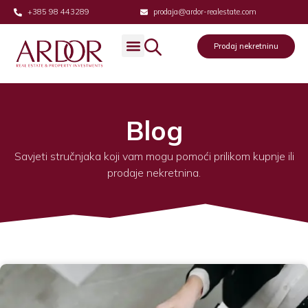
+385 98 443289
prodaja@ardor-realestate.com
Prodaj nekretninu
Prodaj nekretninu
Blog
Savjeti stručnjaka koji vam mogu pomoći prilikom kupnje ili
prodaje nekretnina.