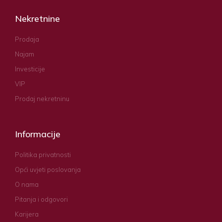
Nekretnine
Prodaja
Najam
Investicije
VIP
Prodaj nekretninu
Informacije
Politika privatnosti
Opći uvjeti poslovanja
O nama
Pitanja i odgovori
Karijera