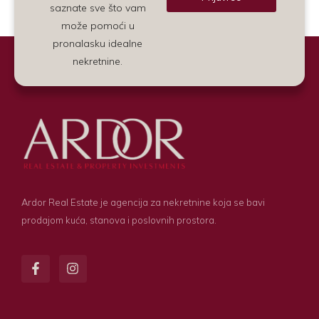
saznate sve što vam
Alternative:
može pomoći u
pronalasku idealne
nekretnine.
Ardor Real Estate je agencija za nekretnine koja se bavi
prodajom kuća, stanova i poslovnih prostora.