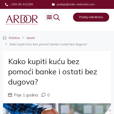
+385 98 443289
prodaja@ardor-realestate.com
Prodaj nekretninu
Prodaj nekretninu
Početna
Saveti
Kako kupiti kuću bez pomoći banke i ostati bez dugova?
Kako kupiti kuću bez
pomoći banke i ostati bez
dugova?
Prije 1 godina
0