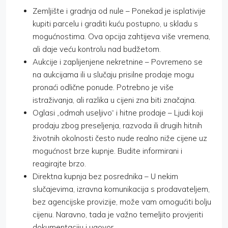
Zemljište i gradnja od nule – Ponekad je isplativije
kupiti parcelu i graditi kuću postupno, u skladu s
mogućnostima. Ova opcija zahtijeva više vremena,
ali daje veću kontrolu nad budžetom.
Aukcije i zaplijenjene nekretnine – Povremeno se
na aukcijama ili u slučaju prisilne prodaje mogu
pronaći odlične ponude. Potrebno je više
istraživanja, ali razlika u cijeni zna biti značajna.
Oglasi „odmah useljivo“ i hitne prodaje – Ljudi koji
prodaju zbog preseljenja, razvoda ili drugih hitnih
životnih okolnosti često nude realno niže cijene uz
mogućnost brze kupnje. Budite informirani i
reagirajte brzo.
Direktna kupnja bez posrednika – U nekim
slučajevima, izravna komunikacija s prodavateljem,
bez agencijske provizije, može vam omogućiti bolju
cijenu. Naravno, tada je važno temeljito provjeriti
dokumentaciju i ugovor.