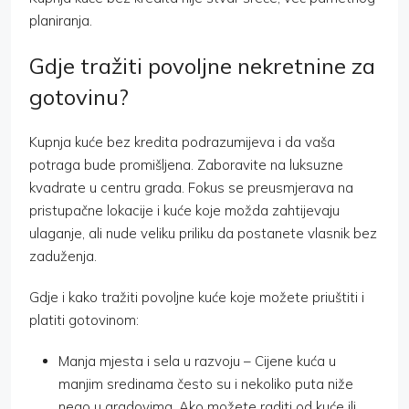
planiranja.
Gdje tražiti povoljne nekretnine za
gotovinu?
Kupnja kuće bez kredita podrazumijeva i da vaša
potraga bude promišljena. Zaboravite na luksuzne
kvadrate u centru grada. Fokus se preusmjerava na
pristupačne lokacije i kuće koje možda zahtijevaju
ulaganje, ali nude veliku priliku da postanete vlasnik bez
zaduženja.
Gdje i kako tražiti povoljne kuće koje možete priuštiti i
platiti gotovinom:
Manja mjesta i sela u razvoju – Cijene kuća u
manjim sredinama često su i nekoliko puta niže
nego u gradovima. Ako možete raditi od kuće ili