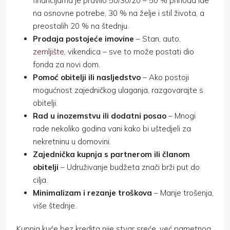
financijama je pravilo 50/30/20 – 50 % prihoda ide
na osnovne potrebe, 30 % na želje i stil života, a
preostalih 20 % na štednju.
Prodaja postojeće imovine
– Stan, auto,
zemljište
, vikendica – sve to može postati dio
fonda za novi dom.
Pomoć obitelji ili nasljedstvo
– Ako postoji
mogućnost zajedničkog ulaganja, razgovarajte s
obitelji.
Rad u inozemstvu ili dodatni posao
– Mnogi
rade nekoliko godina vani kako bi uštedjeli za
nekretninu u domovini.
Zajednička kupnja s partnerom ili članom
obitelji
– Udruživanje budžeta znači brži put do
cilja.
Minimalizam i rezanje troškova
– Manje trošenja,
više štednje.
Kupnja kuće bez kredita nije stvar sreće, već pametnog