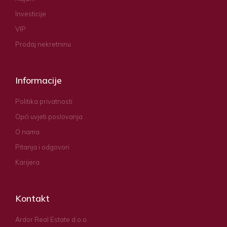
Investicije
VIP
Prodaj nekretninu
Informacije
Politika privatnosti
Opći uvjeti poslovanja
O nama
Pitanja i odgovori
Karijera
Kontakt
Ardor Real Estate d.o.o.