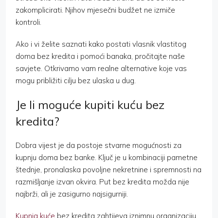
zakomplicirati. Njihov mjesečni budžet ne izmiče
kontroli.
Ako i vi želite saznati kako postati vlasnik vlastitog
doma bez kredita i pomoći banaka, pročitajte naše
savjete. Otkrivamo vam realne alternative koje vas
mogu približiti cilju bez ulaska u dug.
Je li moguće kupiti kuću bez
kredita?
Dobra vijest je da postoje stvarne mogućnosti za
kupnju doma bez banke. Ključ je u kombinaciji pametne
štednje, pronalaska povoljne nekretnine i spremnosti na
razmišljanje izvan okvira. Put bez kredita možda nije
najbrži, ali je zasigurno najsigurniji.
Kupnja kuće
bez kredita zahtijeva iznimnu organizaciju,