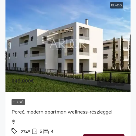
ELADÓ
649,000€
ELADÓ
Poreč, modern apartman wellness-részleggel
5
4
2745