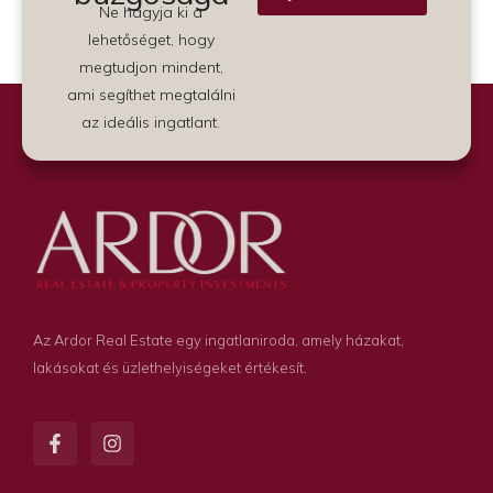
Ne hagyja ki a
Alternative:
lehetőséget, hogy
megtudjon mindent,
ami segíthet megtalálni
az ideális ingatlant.
Az Ardor Real Estate egy ingatlaniroda, amely házakat,
lakásokat és üzlethelyiségeket értékesít.