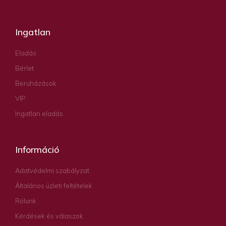
Ingatlan
Eladás
Bérlet
Beruházások
VIP
Ingatlan eladás
Információ
Adatvédelmi szabályzat
Általános üzleti feltételek
Rólunk
Kérdések és válaszok