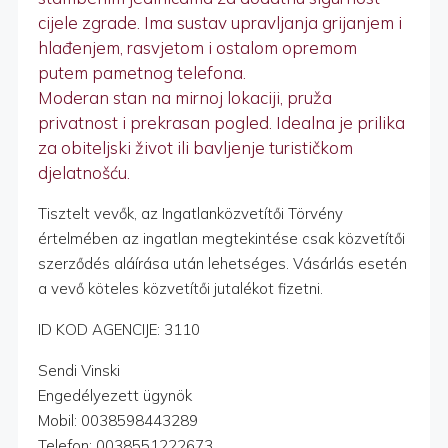
cijele zgrade. Ima sustav upravljanja grijanjem i
hlađenjem, rasvjetom i ostalom opremom
putem pametnog telefona.
Moderan stan na mirnoj lokaciji, pruža
privatnost i prekrasan pogled. Idealna je prilika
za obiteljski život ili bavljenje turističkom
djelatnošću.
Tisztelt vevők, az Ingatlanközvetítői Törvény
értelmében az ingatlan megtekintése csak közvetítői
szerződés aláírása után lehetséges. Vásárlás esetén
a vevő köteles közvetítői jutalékot fizetni.
ID KOD AGENCIJE: 3110
Sendi Vinski
Engedélyezett ügynök
Mobil: 0038598443289
Telefon: 0038551222673