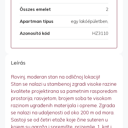
Összes emelet
2
Apartman típus
egy lakóépületben,
Azonosító kód
HZ3110
Leírás
Rovinj, moderan stan na odličnoj lokaciji!
Stan se nalazi u stambenoj zgradi visoke razine
kvalitete projektirana sa pametnim rasporedom
prostorija, rasvjetom, brojem soba te visokom
razinom ugrađenih materijala i opreme. Zgrada
se nalazi na udaljenosti od oko 200 m od mora.
Sastoji se od četiri etaže koje čine suteren u
kojem su garaža i spremište, prizemlje, 1. kat i