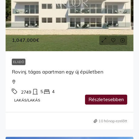
1,047,000€
ELADÓ
Rovinj, tágas apartman egy új épületben
5
4
2749
Részletesebben
LAKÁS/LAKÁS
10 hónap ezelőtt