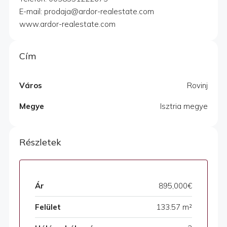
E-mail: prodaja@ardor-realestate.com
www.ardor-realestate.com
Cím
Város
Rovinj
Megye
Isztria megye
Részletek
Ár
895,000€
Felület
133.57 m²