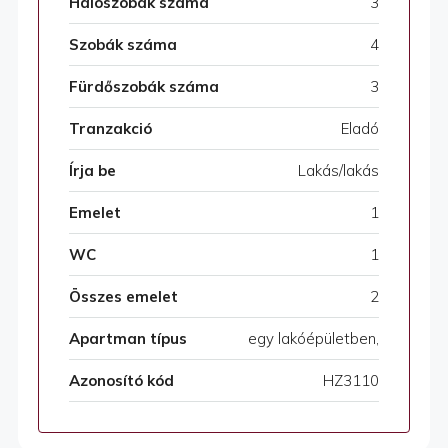
Hálószobák száma
3
Szobák száma
4
Fürdőszobák száma
3
Tranzakció
Eladó
Írja be
Lakás/lakás
Emelet
1
WC
1
Összes emelet
2
Apartman típus
egy lakóépületben,
Azonosító kód
HZ3110