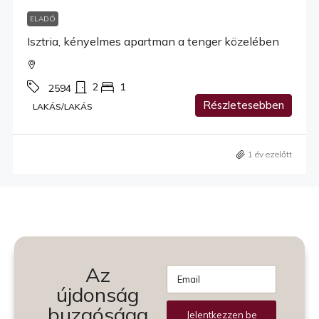
ELADÓ
Isztria, kényelmes apartman a tenger közelében
2
1
2594
Részletesebben
LAKÁS/LAKÁS
1 év ezelőtt
Az
újdonság
buzgósága
Jelentkezzen be