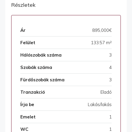
Részletek
Ár
895,000€
Felület
133.57 m²
Hálószobák száma
3
Szobák száma
4
Fürdőszobák száma
3
Tranzakció
Eladó
Írja be
Lakás/lakás
Emelet
1
WC
1