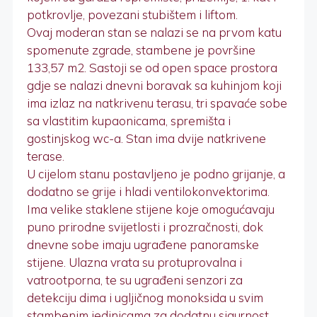
potkrovlje, povezani stubištem i liftom.
Ovaj moderan stan se nalazi se na prvom katu
spomenute zgrade, stambene je površine
133,57 m2. Sastoji se od open space prostora
gdje se nalazi dnevni boravak sa kuhinjom koji
ima izlaz na natkrivenu terasu, tri spavaće sobe
sa vlastitim kupaonicama, spremišta i
gostinjskog wc-a. Stan ima dvije natkrivene
terase.
U cijelom stanu postavljeno je podno grijanje, a
dodatno se grije i hladi ventilokonvektorima.
Ima velike staklene stijene koje omogućavaju
puno prirodne svijetlosti i prozračnosti, dok
dnevne sobe imaju ugrađene panoramske
stijene. Ulazna vrata su protuprovalna i
vatrootporna, te su ugrađeni senzori za
detekciju dima i ugljičnog monoksida u svim
stambenim jedinicama za dodatnu sigurnost