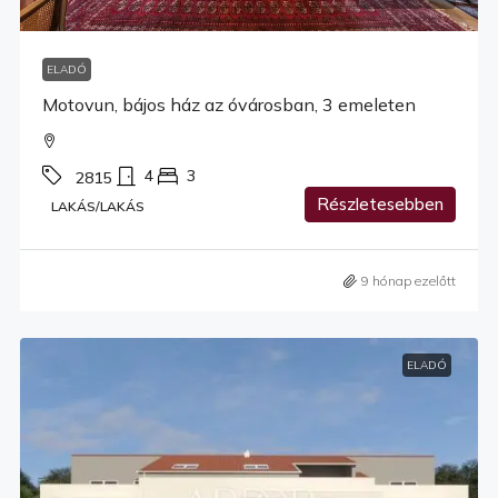
ELADÓ
Motovun, bájos ház az óvárosban, 3 emeleten
4
3
2815
Részletesebben
LAKÁS/LAKÁS
9 hónap ezelőtt
ELADÓ