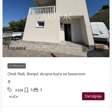
530,000€
ZA PRODAJU
Otok Rab, Banjol, dvojna kuća sa bazenom
5
3
3104
Detaljnije
KUĆA