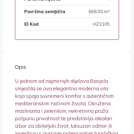
Površina zemljišta
668.00 m²
ID Kod
HZ3105
Opis
U jednom od najmirnijih dijelova Banjola
smjestila se ova elegantna moderna vila
koja spaja suvremeni komfor s autentičnim
mediteranskim načinom života. Okružena
maslinama i zelenilom, nekretnina pruža
potpunu privatnost te predstavlja idealan
izbor za obiteljski život, luksuzan odmor ili
investiciju s izvrsnim potencijalom turističkog