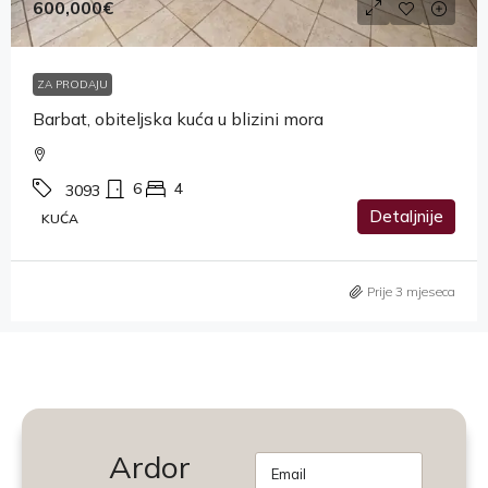
600,000€
ZA PRODAJU
Barbat, obiteljska kuća u blizini mora
6
4
3093
Detaljnije
KUĆA
Prije 3 mjeseca
Ardor