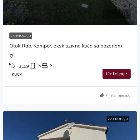
899,900€
ZA PRODAJU
Otok Rab, Kampor, ekskluzivna kuća sa bazenom
5
3
3109
Detaljnije
KUĆA
Prije 2 mjeseca
ZA PRODAJU