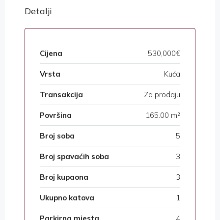
Detalji
Cijena
530,000€
Vrsta
Kuća
Transakcija
Za prodaju
Površina
165.00 m²
Broj soba
5
Broj spavaćih soba
3
Broj kupaona
3
Ukupno katova
1
Parkirna mjesta
4