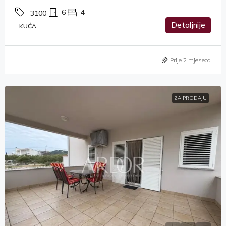
6
4
3100
Detaljnije
KUĆA
Prije 2 mjeseca
ZA PRODAJU