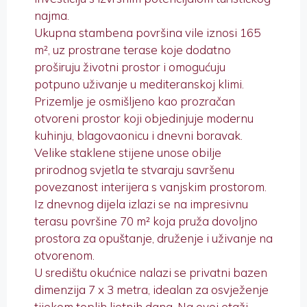
najma.
Ukupna stambena površina vile iznosi 165
m², uz prostrane terase koje dodatno
proširuju životni prostor i omogućuju
potpuno uživanje u mediteranskoj klimi.
Prizemlje je osmišljeno kao prozračan
otvoreni prostor koji objedinjuje modernu
kuhinju, blagovaonicu i dnevni boravak.
Velike staklene stijene unose obilje
prirodnog svjetla te stvaraju savršenu
povezanost interijera s vanjskim prostorom.
Iz dnevnog dijela izlazi se na impresivnu
terasu površine 70 m² koja pruža dovoljno
prostora za opuštanje, druženje i uživanje na
otvorenom.
U središtu okućnice nalazi se privatni bazen
dimenzija 7 x 3 metra, idealan za osvježenje
tijekom toplih ljetnih dana. Na ovoj etaži