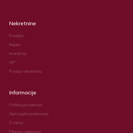
Nekretnine
Prodaja
Najam
Investicije
VIP
Prodaj nekretninu
Informacije
Politika privatnosti
Opći uvjeti poslovanja
O nama
Pitanja i odgovori