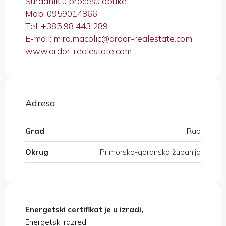
Suradnik u procesu obuke
Mob: 0959014866
Tel: +385 98 443 289
E-mail: mira.macolic@ardor-realestate.com
www.ardor-realestate.com
Adresa
Grad
Rab
Okrug
Primorsko-goranska županija
Energetski certifikat je u izradi,
Energetski razred