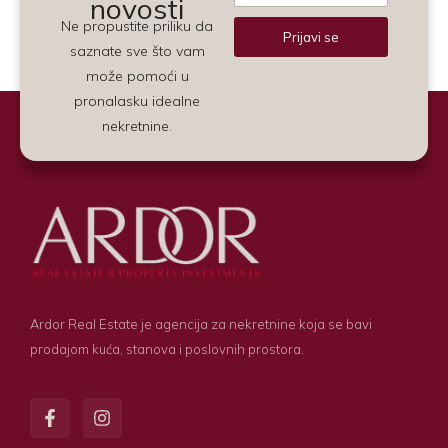
novosti
Ne propustite priliku da
Prijavi se
saznate sve što vam
Alternative:
može pomoći u
pronalasku idealne
nekretnine.
Ardor Real Estate je agencija za nekretnine koja se bavi
prodajom kuća, stanova i poslovnih prostora.