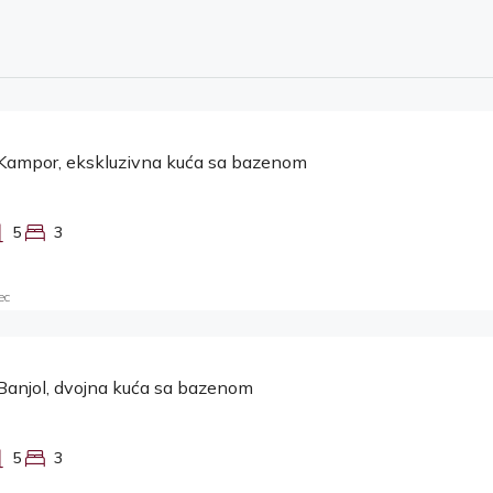
Kampor, ekskluzivna kuća sa bazenom
5
3
ec
Banjol, dvojna kuća sa bazenom
5
3