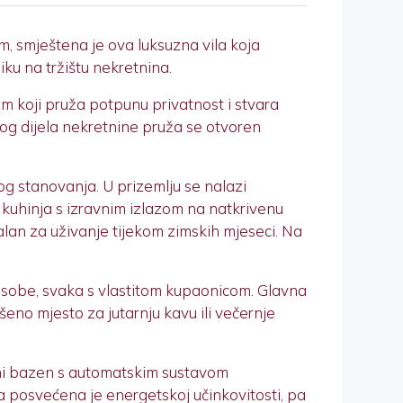
m, smještena je ova luksuzna vila koja
u na tržištu nekretnina.
m koji pruža potpunu privatnost i stvara
kog dijela nekretnine pruža se otvoren
og stanovanja. U prizemlju se nalazi
kuhinja s izravnim izlazom na natkrivenu
alan za uživanje tijekom zimskih mjeseci. Na
e sobe, svaka s vlastitom kupaonicom. Glavna
no mjesto za jutarnju kavu ili večernje
jani bazen s automatskim sustavom
nja posvećena je energetskoj učinkovitosti, pa