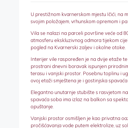
U prestižnom kvarnerskom mjestu Ičići, na mi
svojim položajem, vrhunskom opremom i pano
Vila se nalazi na parceli površine veće od 
atmosferu ekskluzivnog odmora tijekom cijel
pogled na Kvarnerski zaljev i okolne otoke.
Interijer vile raspoređen je na dvije etaže 
prostrani dnevni boravak ispunjen prirodni
terasu i vanjski prostor. Posebnu toplinu i
ovoj etaži smještena je i gostinjska spavać
Elegantno unutarnje stubište s rasvjetom na
spavaća soba ima izlaz na balkon sa spekta
opuštanje.
Vanjski prostor osmišljen je kao privatna o
pročišćavanja vode putem elektrolize, uz sola