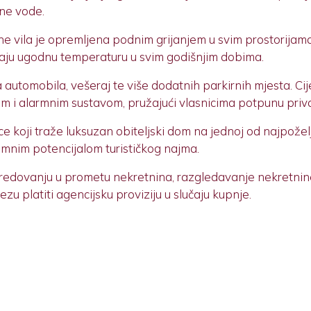
šne vode.
e vila je opremljena podnim grijanjem u svim prostorijama
vaju ugodnu temperaturu u svim godišnjim dobima.
automobila, vešeraj te više dodatnih parkirnih mjesta. Cij
i alarmnim sustavom, pružajući vlasnicima potpunu privat
e koji traže luksuzan obiteljski dom na jednoj od najpoželjni
nimnim potencijalom turističkog najma.
redovanju u prometu nekretnina, razgledavanje nekretnine
 platiti agencijsku proviziju u slučaju kupnje.