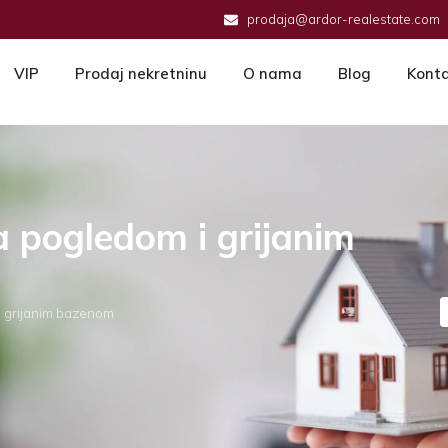
prodaja@ardor-realestate.com
VIP
Prodaj nekretninu
O nama
Blog
Kont
 sa pogledom i grijanim
m i grijanim bazenom