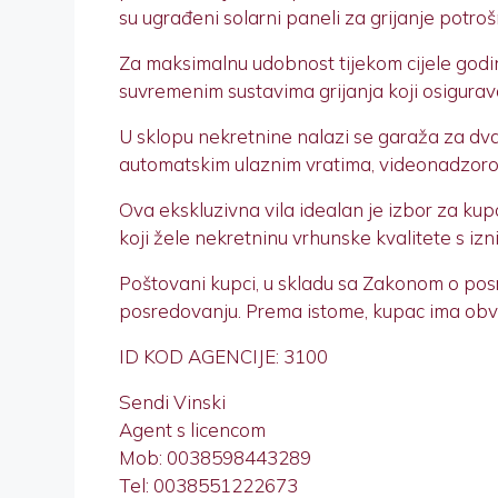
su ugrađeni solarni paneli za grijanje potro
Za maksimalnu udobnost tijekom cijele godin
suvremenim sustavima grijanja koji osigura
U sklopu nekretnine nalazi se garaža za dva 
automatskim ulaznim vratima, videonadzorom 
Ova ekskluzivna vila idealan je izbor za kupc
koji žele nekretninu vrhunske kvalitete s iz
Poštovani kupci, u skladu sa Zakonom o pos
posredovanju. Prema istome, kupac ima obvezu
ID KOD AGENCIJE: 3100
Sendi Vinski
Agent s licencom
Mob: 0038598443289
Tel: 0038551222673