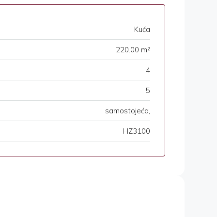
Kuća
220.00 m²
4
5
samostojeća,
HZ3100