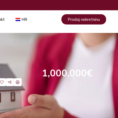
akt
HR
Prodaj nekretninu
1,000,000€