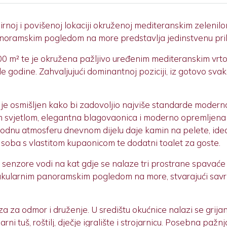
rnoj i povišenoj lokaciji okruženoj mediteranskim zelenilo
ramskim pogledom na more predstavlja jedinstvenu prilik
800 m² te je okružena pažljivo uređenim mediteranskim vrto
e godine. Zahvaljujući dominantnoj poziciji, iz gotovo sva
te je osmišljen kako bi zadovoljio najviše standarde modern
m svjetlom, elegantna blagovaonica i moderno opremljena 
 ugodnu atmosferu dnevnom dijelu daje kamin na pelete, ide
a soba s vlastitom kupaonicom te dodatni toalet za goste.
 senzore vodi na kat gdje se nalaze tri prostrane spavać
kularnim panoramskim pogledom na more, stvarajući savrše
aza za odmor i druženje. U središtu okućnice nalazi se gri
rni tuš, roštilj, dječje igralište i strojarnicu. Posebna paž