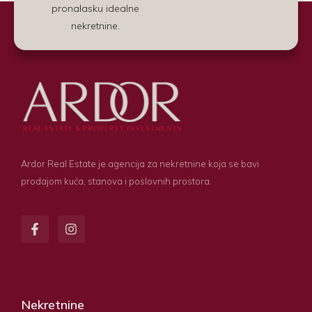
pronalasku idealne
nekretnine.
Ardor Real Estate je agencija za nekretnine koja se bavi
prodajom kuća, stanova i poslovnih prostora.
Nekretnine