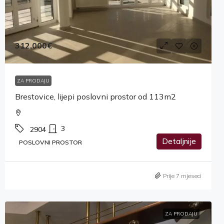
312,000€
ZA PRODAJU
Brestovice, lijepi poslovni prostor od 113m2
3
2904
Detaljnije
POSLOVNI PROSTOR
Prije 7 mjeseci
ZA PRODAJU