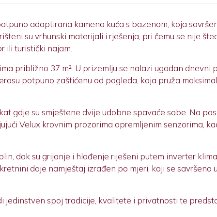
tpuno adaptirana kamena kuća s bazenom, koja savršeno s
eni su vrhunski materijali i rješenja, pri čemu se nije šte
li turistički najam.
a ima približno 37 m². U prizemlju se nalazi ugodan dnevni
 terasu potpuno zaštićenu od pogleda, koja pruža maksimal
at gdje su smještene dvije udobne spavaće sobe. Na poslj
jujući Velux krovnim prozorima opremljenim senzorima, k
plin, dok su grijanje i hlađenje riješeni putem inverter kl
retnini daje namještaj izrađen po mjeri, koji se savršeno u
jedinstven spoj tradicije, kvalitete i privatnosti te predsta