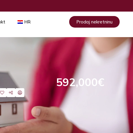
akt
HR
Prodaj nekretninu
592,000€