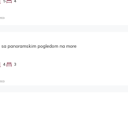
5
4
eca
lla sa panoramskim pogledom na more
4
3
eca