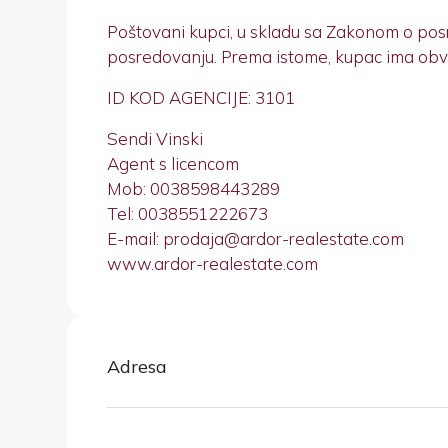
Poštovani kupci, u skladu sa Zakonom o pos
posredovanju. Prema istome, kupac ima obvezu
ID KOD AGENCIJE: 3101
Sendi Vinski
Agent s licencom
Mob: 0038598443289
Tel: 0038551222673
E-mail: prodaja@ardor-realestate.com
www.ardor-realestate.com
Adresa