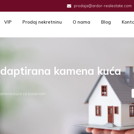
prodaja@ardor-realestate.com
VIP
Prodaj nekretninu
O nama
Blog
Kont
adaptirana kamena kuća
 kamena kuća sa bazenom