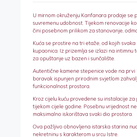
U mirnom okruženju Kanfanara prodaje se po
suvremenu udobnost. Tijekom renovacije korišt
čini posebnom prilikom za stanovanje, odmor i
Kuća se prostire na tri etaže, od kojih svak
kupaonica. Iz prizemlja se izlazi na intimnu
za opuštanje uz bazen i sunčalište.
Autentične kamene stepenice vode na prvi k
boravak ispunjen prirodnim svjetlom zahval
funkcionalnost prostora.
Kroz cijelu kuću provedene su instalacije za 
tijekom cijele godine. Posebnu vrijednost nek
maksimalno iskorištava svaki dio prostora.
Ova pažljivo obnovljena istarska starina nudi 
nekretninu s karakterom u srcu Istre.