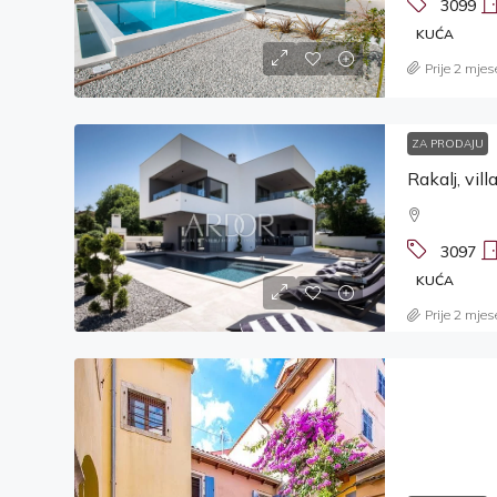
3099
KUĆA
Prije 2 mjes
ZA PRODAJU
Rakalj, vi
3097
KUĆA
Prije 2 mjes