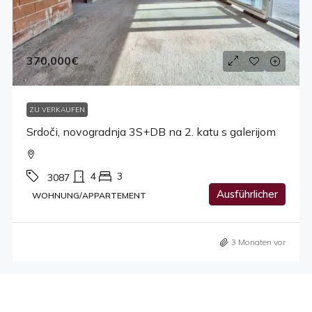
370,000€
ZU VERKAUFEN
Srdoči, novogradnja 3S+DB na 2. katu s galerijom
4
3
3087
Ausführlicher
WOHNUNG/APPARTEMENT
3 Monaten vor