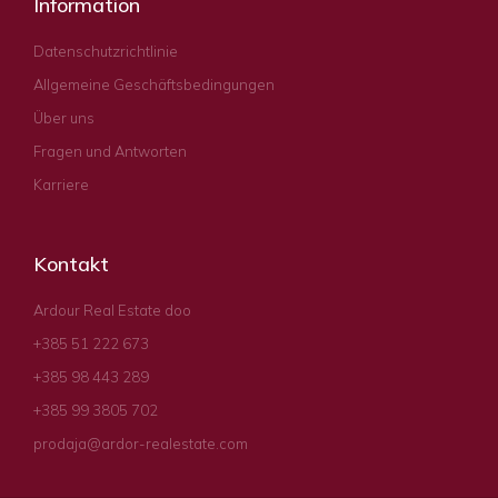
Information
Datenschutzrichtlinie
Allgemeine Geschäftsbedingungen
Über uns
Fragen und Antworten
Karriere
Kontakt
Ardour Real Estate doo
+385 51 222 673
+385 98 443 289
+385 99 3805 702
prodaja@ardor-realestate.com