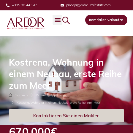
+385 98 443289
prodaja@ardor-realestate.com
Immobilien verkaufen
Kostrena, Wohnung in
einem Neubau, erste Reihe
zum Meer
Startseite
Wohnung/Appartement
Kostrena, Wohnung in einem Neubau, erste Reihe zum Meer
Kontaktieren Sie einen Makler.
670,000€