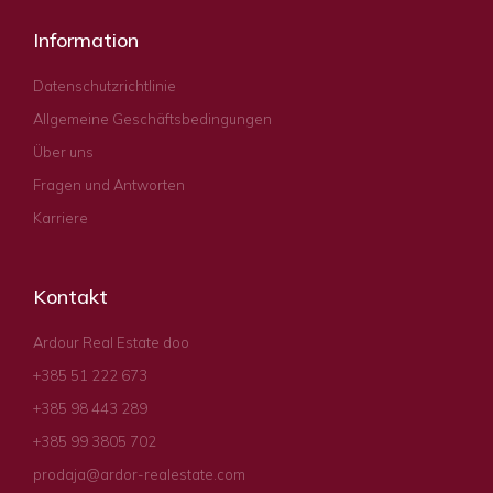
Information
Datenschutzrichtlinie
Allgemeine Geschäftsbedingungen
Über uns
Fragen und Antworten
Karriere
Kontakt
Ardour Real Estate doo
+385 51 222 673
+385 98 443 289
+385 99 3805 702
prodaja@ardor-realestate.com