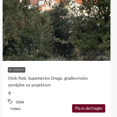
260,000€
IN VENDITA
Otok Rab, Supetarska Draga, građevinsko
zemljište sa projektom
3054
Più in dettaglio
TERRA