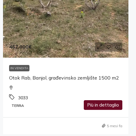
467,000€
IN VENDITA
Otok Rab, Banjol, građevinsko zemljište 1500 m2
3033
Più in dettaglio
TERRA
5 mesi fa