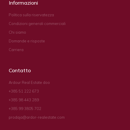
Informazioni
Politica sulla riservatezza
Condizioni generali commerciali
Chi siamo
Domande e risposte
Carriera
Contatto
Ardour Real Estate doo
+385 51 222 673
+385 98 443 289
+385 99 3805 702
prodaja@ardor-realestate.com