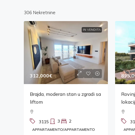
306 Nekretnine
IN VENDITA
895,0
312,000€
Rovinj
Brajda, moderan stan u zgradi sa
lokacij
liftom
3
2
31
3115
APPA
APPARTAMENTO/APPARTAMENTO