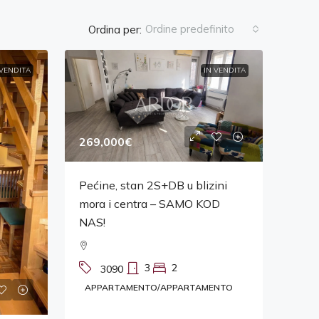
Ordine predefinito
Ordina per:
 VENDITA
IN VENDITA
269,000€
Pećine, stan 2S+DB u blizini
mora i centra – SAMO KOD
NAS!
3
2
3090
APPARTAMENTO/APPARTAMENTO