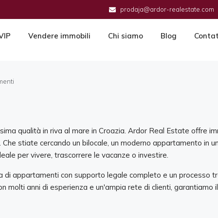
prodaja@ardor-realestate.com
VIP
Vendere immobili
Chi siamo
Blog
Conta
menti
ssima qualità in riva al mare in Croazia. Ardor Real Estate offre i
le. Che stiate cercando un bilocale, un moderno appartamento in u
eale per vivere, trascorrere le vacanze o investire.
ita di appartamenti con supporto legale completo e un processo tr
on molti anni di esperienza e un'ampia rete di clienti, garantiamo 