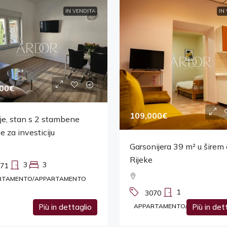
IN VENDITA
IN
00€
109,000€
je, stan s 2 stambene
ce za investiciju
Garsonijera 39 m² u širem 
Rijeke
3
3
71
RTAMENTO/APPARTAMENTO
1
3070
Più in dettaglio
APPARTAMENTO/APPARTAME
Più in det