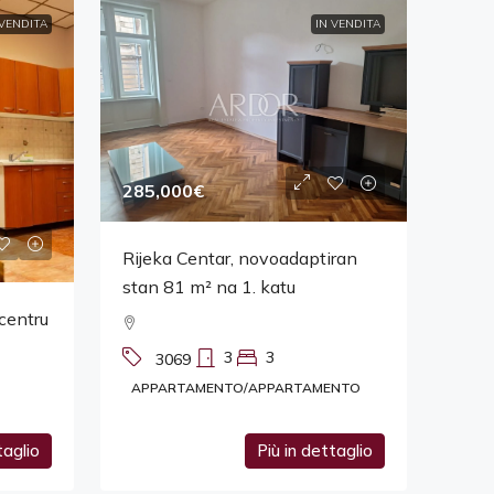
 VENDITA
IN VENDITA
285,000€
Rijeka Centar, novoadaptiran
stan 81 m² na 1. katu
centru
3
3
3069
APPARTAMENTO/APPARTAMENTO
NTO
taglio
Più in dettaglio