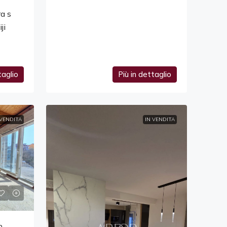
a s
ji
NTO
taglio
Più in dettaglio
 VENDITA
IN VENDITA