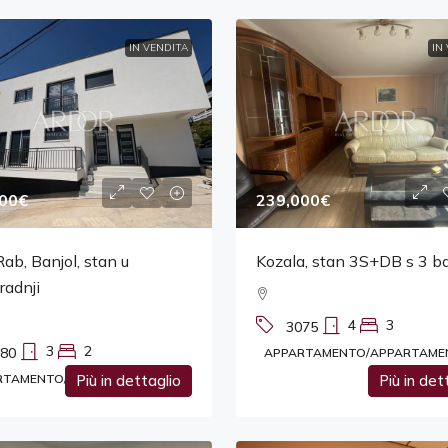
IN VENDITA
IN
00€
239,000€
ab, Banjol, stan u
Kozala, stan 3S+DB s 3 b
radnji
4
3
3075
3
2
80
APPARTAMENTO/APPARTAME
RTAMENTO/APPARTAMENTO
Più in dettaglio
Più in det