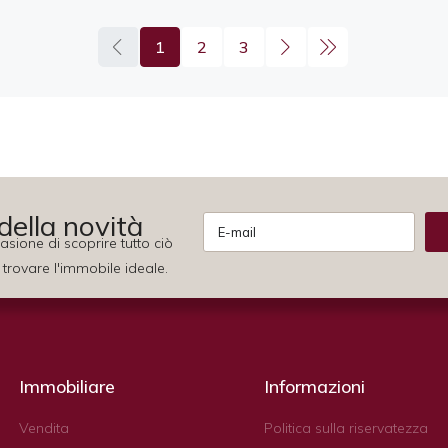
1
2
3
della novità
sione di scoprire tutto ciò
Alternative:
 trovare l'immobile ideale.
Immobiliare
Informazioni
Vendita
Politica sulla riservatezza