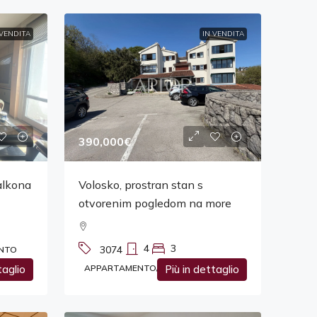
 VENDITA
IN VENDITA
390,000€
alkona
Volosko, prostran stan s
otvorenim pogledom na more
4
3
3074
NTO
taglio
APPARTAMENTO/APPARTAMENTO
Più in dettaglio