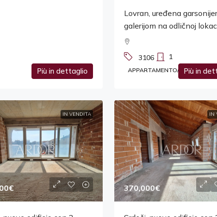
Lovran, uređena garsonijer
galerijom na odličnoj lokaci
1
3106
Più in dettaglio
APPARTAMENTO/APPARTAME
Più in det
IN VENDITA
IN
00€
370,000€