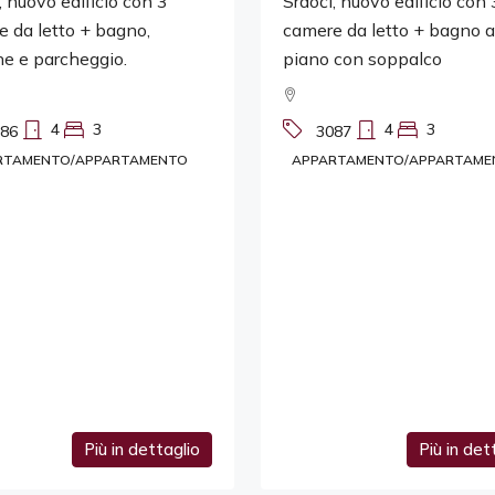
, nuovo edificio con 3
Srdoči, nuovo edificio con 
 da letto + bagno,
camere da letto + bagno a
e e parcheggio.
piano con soppalco
4
3
4
3
86
3087
RTAMENTO/APPARTAMENTO
APPARTAMENTO/APPARTAME
Più in dettaglio
Più in det