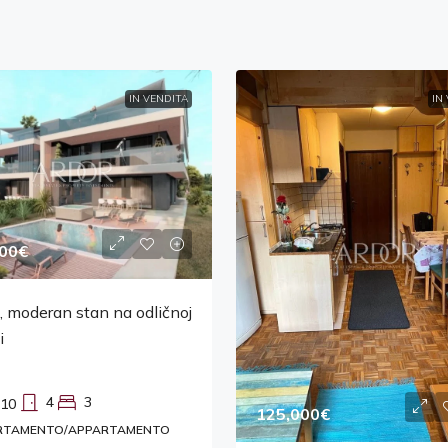
IN VENDITA
IN
00€
, moderan stan na odličnoj
i
4
3
10
125,000€
RTAMENTO/APPARTAMENTO