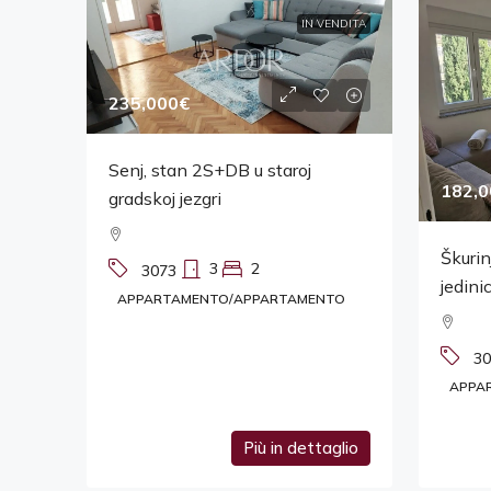
IN VENDITA
235,000€
Senj, stan 2S+DB u staroj
182,0
gradskoj jezgri
Škurin
3
2
3073
jedini
APPARTAMENTO/APPARTAMENTO
30
APPA
Più in dettaglio