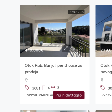
IN VENDITA
449,000€
239,0
Otok Rab, Banjol, penthouse za
Otok R
prodaju
novog
4
3
3081
30
APPARTAMENTO/APPARTAMENTO
Più in dettaglio
APPA