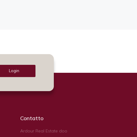
Login
Contatto
Ardour Real Estate doo