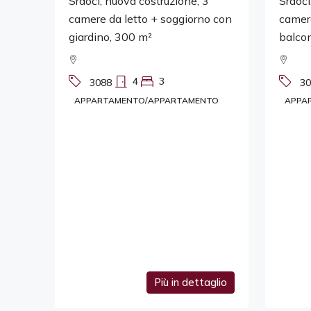
Srdoči, nuova costruzione, 3
Srdoči
camere da letto + soggiorno con
camere
giardino, 300 m²
balcon
4
3
3088
30
APPARTAMENTO/APPARTAMENTO
APPA
Più in dettaglio