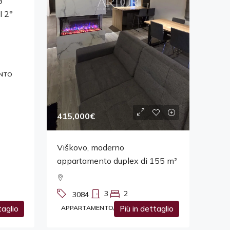
3
l 2°
NTO
415,000€
Viškovo, moderno
appartamento duplex di 155 m²
3
2
3084
taglio
APPARTAMENTO/APPARTAMENTO
Più in dettaglio