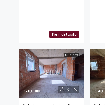
Più in dettaglio
IN VENDITA
370,000€
350,0