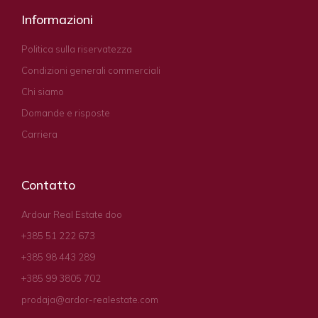
Informazioni
Politica sulla riservatezza
Condizioni generali commerciali
Chi siamo
Domande e risposte
Carriera
Contatto
Ardour Real Estate doo
+385 51 222 673
+385 98 443 289
+385 99 3805 702
prodaja@ardor-realestate.com