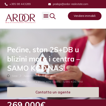
+385 98 443289
prodaja@ardor-realestate.com
Vendere immobili
Pećine, stan 2S+DB u
blizini mora i centra –
SAMO KOD NAS!
Casa
Appartamento/appartamento
Pećine, stan 2S+DB u blizini mora i centra – SAMO KOD NAS!
Contatta un agente
269,000€