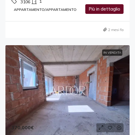
1
3106
Più in dettaglio
APPARTAMENTO/APPARTAMENTO
2 mesi fa
IN VENDITA
370,000€