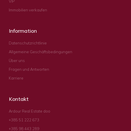
VIP
Immobilien verkaufen
Information
Datenschutzrichtlinie
Allgemeine Geschäftsbedingungen
Über uns
Fragen und Antworten
Karriere
Kontakt
Ardour Real Estate doo
+385 51 222 673
+385 98 443 289