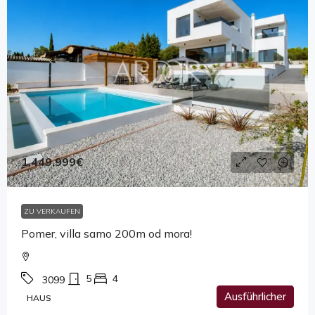
1,449,999€
ZU VERKAUFEN
Pomer, villa samo 200m od mora!
5
4
3099
Ausführlicher
HAUS