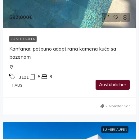
592,000€
ZU VERKAUFEN
Kanfanar, potpuno adaptirana kamena kuća sa
bazenom
5
3
3101
Ausführlicher
HAUS
2 Monaten vor
ZU VERKAUFEN