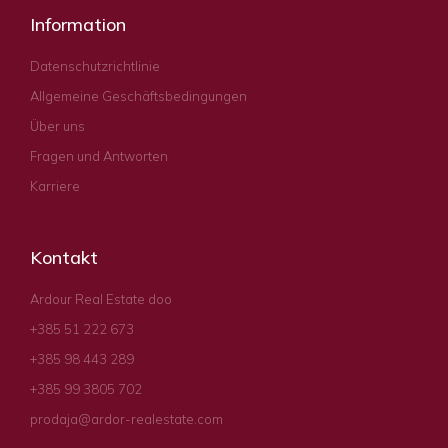
Information
Datenschutzrichtlinie
Allgemeine Geschäftsbedingungen
Über uns
Fragen und Antworten
Karriere
Kontakt
Ardour Real Estate doo
+385 51 222 673
+385 98 443 289
+385 99 3805 702
prodaja@ardor-realestate.com