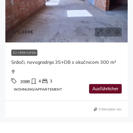
370,000€
ZU VERKAUFEN
Srdoči, novogradnja 3S+DB s okućnicom 300 m²
4
3
3088
Ausführlicher
WOHNUNG/APPARTEMENT
3 Monaten vor