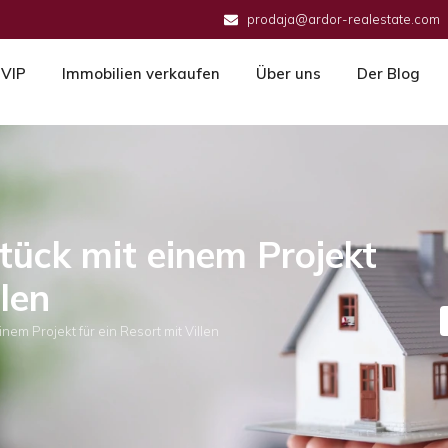
prodaja@ardor-realestate.com
VIP
Immobilien verkaufen
Über uns
Der Blog
stück mit einem Projekt
llen
inem Projekt für ein Resort mit Villen