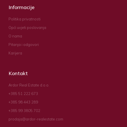
Informacije
Politika privatnosti
Opći uvjeti poslovanja
O nama
Pitanja i odgovori
Karijera
Kontakt
Ardor Real Estate d.o.o.
+385 51 222 673
+385 98 443 289
+385 99 3805 702
prodaja@ardor-realestate.com