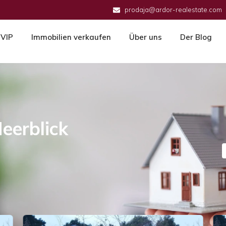
prodaja@ardor-realestate.com
VIP
Immobilien verkaufen
Über uns
Der Blog
Meerblick