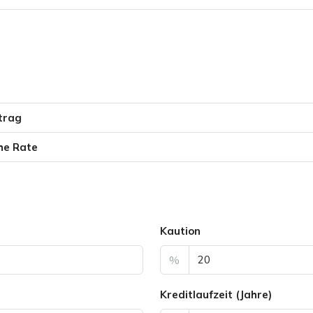
trag
he Rate
Kaution
%
Kreditlaufzeit (Jahre)