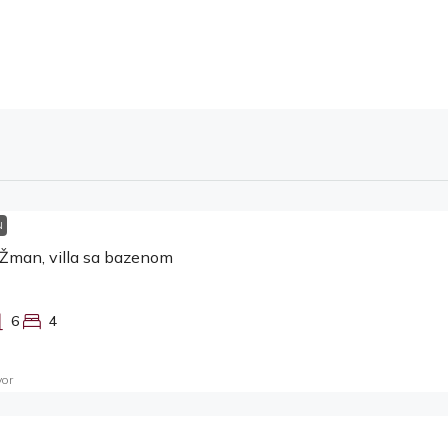
N
 Žman, villa sa bazenom
6
4
vor