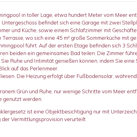
ingpool in toller Lage, etwa hundert Meter vom Meer entfer
 Untergeschoss befindet sich eine Garage mit zwei Stellp
mer und Küche, sowie einem Schlafzimmer mit Geschäft
e Terrasse, wo sich eine 45 m² große Sommerküche mit 
mmingpool führt. Auf der ersten Etage befinden sich 3 Sch
eren beiden ein gemeinsames Bad teilen. Die Zimmer führ
wo Sie Ruhe und Intimität genießen können, indem Sie ein
Blick auf das Perlenmeer.
liesen. Die Heizung erfolgt über Fußbodensolar, währen
erranem Grün und Ruhe, nur wenige Schritte vom Meer entf
e genutzt werden.
ergesetz ist eine Objektbesichtigung nur mit Unterzeic
 der Vermittlungsprovision verurteilt