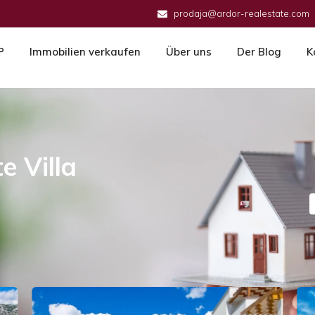
prodaja@ardor-realestate.com
P
Immobilien verkaufen
Über uns
Der Blog
K
e Villa