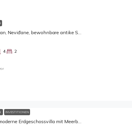
N
Insel Pašman, Neviđane, bewohnbare antike Stätte!
4
2
vor
N
INVESTITIONEN
Insel Pag, moderne Erdgeschossvilla mit Meerblick