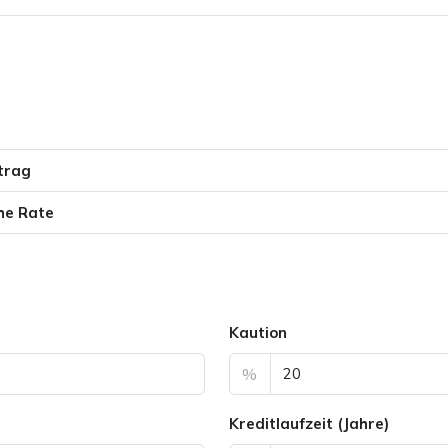
trag
he Rate
Kaution
%
Kreditlaufzeit (Jahre)