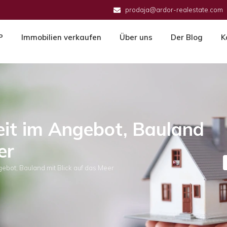
prodaja@ardor-realestate.com
P
Immobilien verkaufen
Über uns
Der Blog
K
eit im Angebot, Bauland
er
gebot, Bauland mit Blick auf das Meer