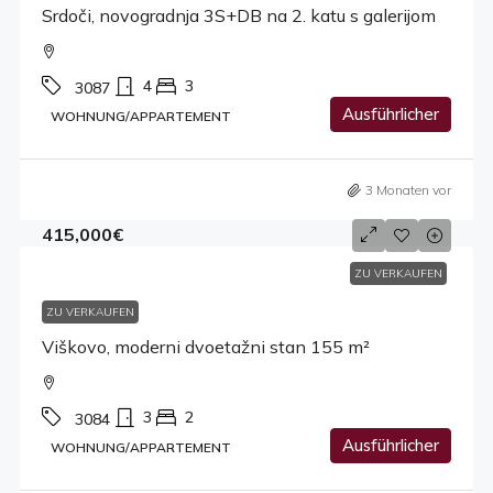
Srdoči, novogradnja 3S+DB na 2. katu s galerijom
4
3
3087
Ausführlicher
WOHNUNG/APPARTEMENT
3 Monaten vor
415,000€
ZU VERKAUFEN
ZU VERKAUFEN
Viškovo, moderni dvoetažni stan 155 m²
3
2
3084
Ausführlicher
WOHNUNG/APPARTEMENT