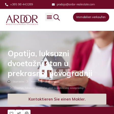
+385 98 443289
prodaja@ardor-realestate.com
Immobilien verkaufen
Opatija, luksuzni
dvoetažni stan u
prekrasnoj novogradnji
Startseite
Wohnung/Appartement
Opatija, luksuzni dvoetažni stan u prekrasnoj novogradnji
Kontaktieren Sie einen Makler.