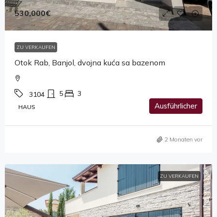
530,000€
ZU VERKAUFEN
Otok Rab, Banjol, dvojna kuća sa bazenom
5
3
3104
Ausführlicher
HAUS
2 Monaten vor
ZU VERKAUFEN