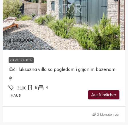
1,000,000€
ZU VERKAUFEN
Ičići, luksuzna villa sa pogledom i grijanim bazenom
6
4
3100
Ausführlicher
HAUS
2 Monaten vor