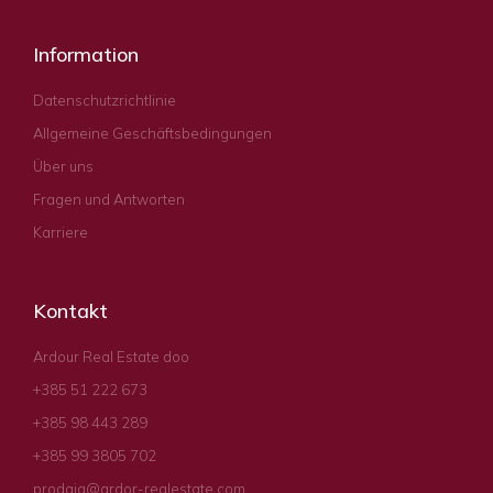
Information
Datenschutzrichtlinie
Allgemeine Geschäftsbedingungen
Über uns
Fragen und Antworten
Karriere
Kontakt
Ardour Real Estate doo
+385 51 222 673
+385 98 443 289
+385 99 3805 702
prodaja@ardor-realestate.com