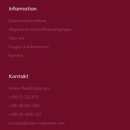
Information
Datenschutzrichtlinie
Allgemeine Geschäftsbedingungen
Über uns
Fragen und Antworten
Karriere
Kontakt
Ardour Real Estate doo
+385 51 222 673
+385 98 443 289
+385 99 3805 702
prodaja@ardor-realestate.com