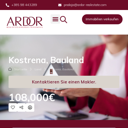
+385 98 443289
prodaja@ardor-realestate.com
Immobilien verkaufen
Kostrena, Bauland
Startseite
Land
Kostrena, Bauland
Kontaktieren Sie einen Makler.
108,000€