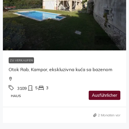
899,900€
ZU VERKAUFEN
Otok Rab, Kampor, ekskluzivna kuća sa bazenom
5
3
3109
Ausführlicher
HAUS
2 Monaten vor