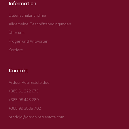
Information
Datenschutzrichtlinie
Allgemeine Geschäftsbedingungen
Über uns
Fragen und Antworten
Karriere
Kontakt
Ardour Real Estate doo
+385 51 222 673
+385 98 443 289
+385 99 3805 702
prodaja@ardor-realestate.com