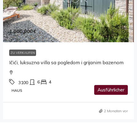
1,000,000€
ZU VERKAUFEN
Ičići, luksuzna villa sa pogledom i grijanim bazenom
6
4
3100
Ausführlicher
HAUS
2 Monaten vor