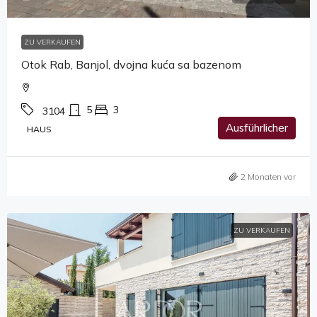
ZU VERKAUFEN
Otok Rab, Banjol, dvojna kuća sa bazenom
5
3
3104
Ausführlicher
HAUS
2 Monaten vor
ZU VERKAUFEN