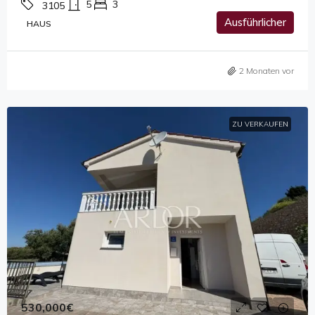
5
3
3105
Ausführlicher
HAUS
2 Monaten vor
ZU VERKAUFEN
530,000€