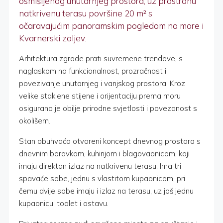
osmišljenog unutarnjeg prostora, uz prostranu
natkrivenu terasu površine 20 m² s
očaravajućim panoramskim pogledom na more i
Kvarnerski zaljev.
Arhitektura zgrade prati suvremene trendove, s
naglaskom na funkcionalnost, prozračnost i
povezivanje unutarnjeg i vanjskog prostora. Kroz
velike staklene stijene i orijentaciju prema moru
osigurano je obilje prirodne svjetlosti i povezanost s
okolišem.
Stan obuhvaća otvoreni koncept dnevnog prostora s
dnevnim boravkom, kuhinjom i blagovaonicom, koji
imaju direktan izlaz na natkrivenu terasu. Ima tri
spavaće sobe, jednu s vlastitom kupaonicom, pri
čemu dvije sobe imaju i izlaz na terasu, uz još jednu
kupaonicu, toalet i ostavu.