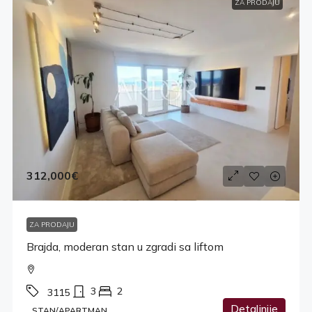
ZA PRODAJU
312,000€
ZA PRODAJU
Brajda, moderan stan u zgradi sa liftom
3
2
3115
Detaljnije
STAN/APARTMAN