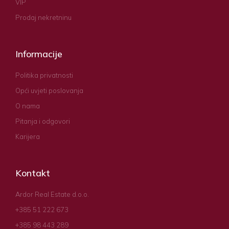
VIP
Prodaj nekretninu
Informacije
Politika privatnosti
Opći uvjeti poslovanja
O nama
Pitanja i odgovori
Karijera
Kontakt
Ardor Real Estate d.o.o.
+385 51 222 673
+385 98 443 289