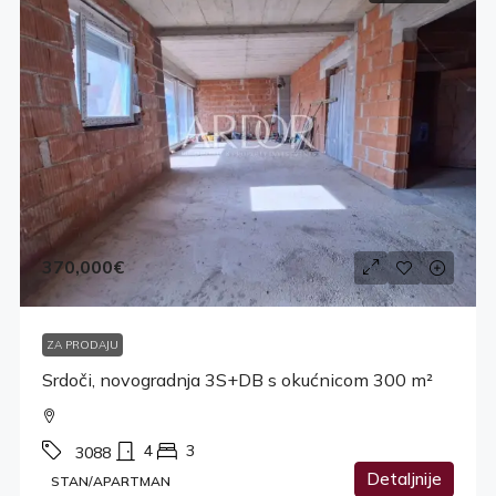
370,000€
ZA PRODAJU
Srdoči, novogradnja 3S+DB s okućnicom 300 m²
4
3
3088
Detaljnije
STAN/APARTMAN