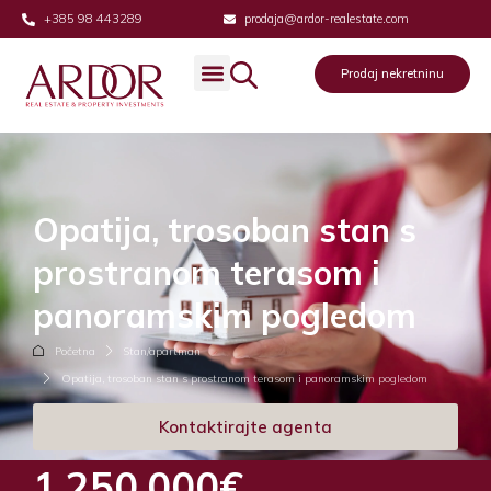
+385 98 443289
prodaja@ardor-realestate.com
Prodaj nekretninu
Opatija, trosoban stan s
prostranom terasom i
panoramskim pogledom
Početna
Stan/apartman
Opatija, trosoban stan s prostranom terasom i panoramskim pogledom
Kontaktirajte agenta
1,250,000€