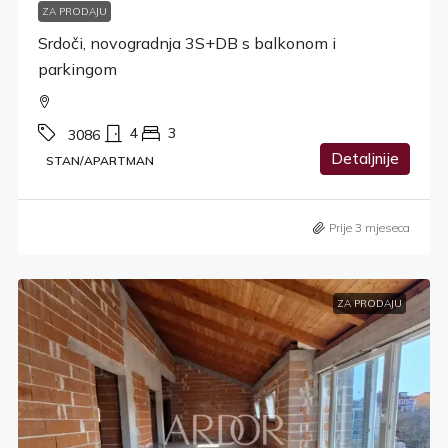
ZA PRODAJU
Srdoči, novogradnja 3S+DB s balkonom i
parkingom
4
3
3086
Detaljnije
STAN/APARTMAN
Prije 3 mjeseca
ZA PRODAJU