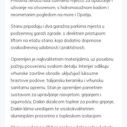
Privatna terasa nudi savršeno mjesto za opuštanje i
uživanje na otvorenom, s hidromasažnom kadom i
neometanim pogledom na more i Opatiju.
Stanu pripadaju i dva garažna parkirna mjesta u
podzemnoj garaži zgrade, s direktnim pristupom
liftom na etažu stana, koja dodatno doprinose
svakodnevnoj udobnosti i praktičnosti.
Opremljen je najkvalitetnim materijalima, uz posebnu
pažnju posvećenu svakom detalju. Interijer odlikuju
vrhunske završne obrade, uključujući luksuzne
hrastove podove, talijansku keramiku i vrhunsku
sanitarnu opremu. Stan je opremljen pametnim
sustavom za upravljanje rasvjetom, grijanjem i
sigurnošću, Daikin dizalicom topline za podno grijanje,
Daikin klima-uređajem te visokokvalitetnim
aluminijskim prozorima s toplinskom izolacijom.