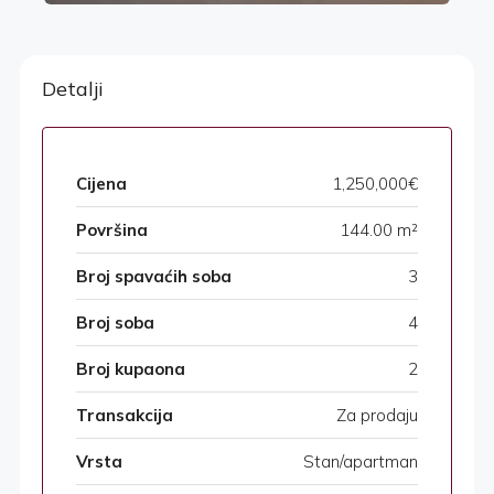
Detalji
Cijena
1,250,000€
Površina
144.00 m²
Broj spavaćih soba
3
Broj soba
4
Broj kupaona
2
Transakcija
Za prodaju
Vrsta
Stan/apartman