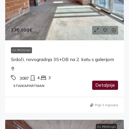
370,000€
ZA PRODAJU
Srdoči, novogradnja 3S+DB na 2. katu s galerijom
4
3
3087
Detaljnije
STAN/APARTMAN
Prije 3 mjeseca
ZA PRODAJU