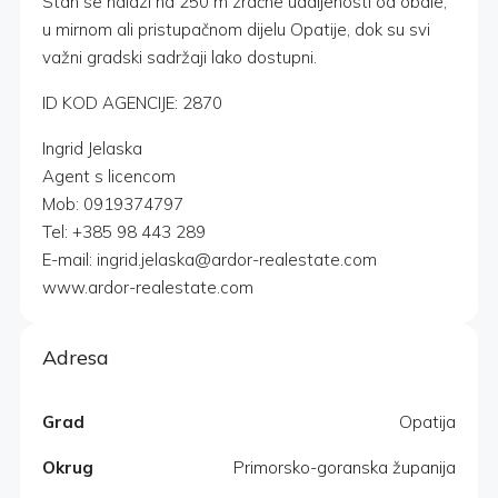
Stan se nalazi na 250 m zračne udaljenosti od obale,
u mirnom ali pristupačnom dijelu Opatije, dok su svi
važni gradski sadržaji lako dostupni.
ID KOD AGENCIJE: 2870
Ingrid Jelaska
Agent s licencom
Mob: 0919374797
Tel: +385 98 443 289
E-mail: ingrid.jelaska@ardor-realestate.com
www.ardor-realestate.com
Adresa
Grad
Opatija
Okrug
Primorsko-goranska županija