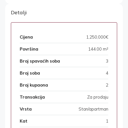
Detalji
Cijena
1,250,000€
Površina
144.00 m²
Broj spavaćih soba
3
Broj soba
4
Broj kupaona
2
Transakcija
Za prodaju
Vrsta
Stan/apartman
Kat
1