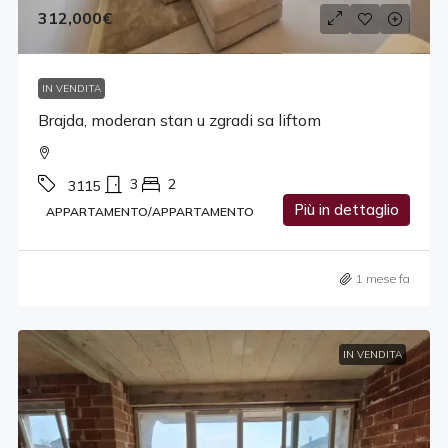
312,000€
IN VENDITA
Brajda, moderan stan u zgradi sa liftom
3
2
3115
Più in dettaglio
APPARTAMENTO/APPARTAMENTO
1 mese fa
IN VENDITA