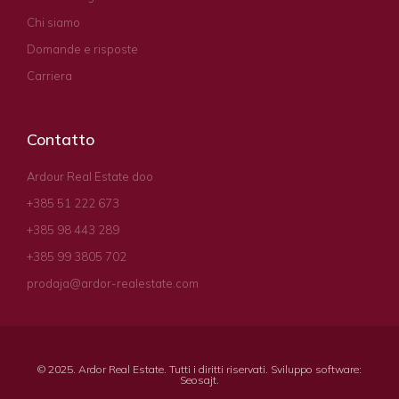
Chi siamo
Domande e risposte
Carriera
Contatto
Ardour Real Estate doo
+385 51 222 673
+385 98 443 289
+385 99 3805 702
prodaja@ardor-realestate.com
© 2025. Ardor Real Estate. Tutti i diritti riservati. Sviluppo software:
Seosajt
.