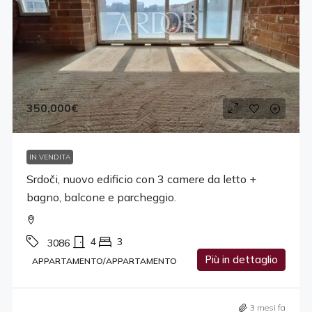
350,000€
IN VENDITA
Srdoči, nuovo edificio con 3 camere da letto +
bagno, balcone e parcheggio.
4
3
3086
Più in dettaglio
APPARTAMENTO/APPARTAMENTO
3 mesi fa