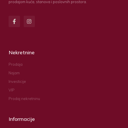
prodajom kuća, stanova i poslovnih prostora.
Nekretnine
Prodaja
Najam
Investicije
VIP
Prodaj nekretninu
Informacije