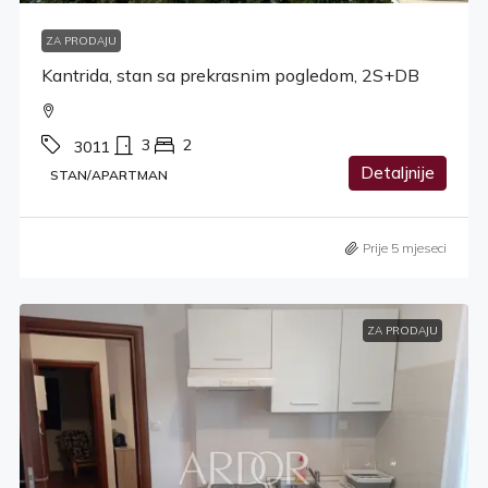
ZA PRODAJU
Kantrida, stan sa prekrasnim pogledom, 2S+DB
3
2
3011
Detaljnije
STAN/APARTMAN
Prije 5 mjeseci
ZA PRODAJU