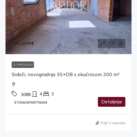
370,000€
ZA PRODAJU
Srdoči, novogradnja 3S+DB s okućnicom 300 m²
4
3
3088
Detaljnije
STAN/APARTMAN
Prije 3 mjeseca