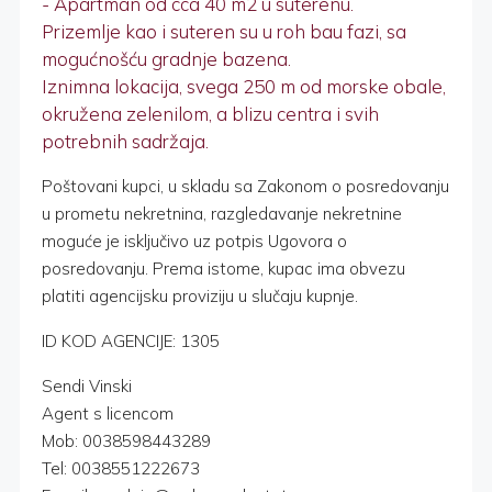
- Apartman od cca 40 m2 u suterenu.
Prizemlje kao i suteren su u roh bau fazi, sa
mogućnošću gradnje bazena.
Iznimna lokacija, svega 250 m od morske obale,
okružena zelenilom, a blizu centra i svih
potrebnih sadržaja.
Poštovani kupci, u skladu sa Zakonom o posredovanju
u prometu nekretnina, razgledavanje nekretnine
moguće je isključivo uz potpis Ugovora o
posredovanju. Prema istome, kupac ima obvezu
platiti agencijsku proviziju u slučaju kupnje.
ID KOD AGENCIJE: 1305
Sendi Vinski
Agent s licencom
Mob: 0038598443289
Tel: 0038551222673