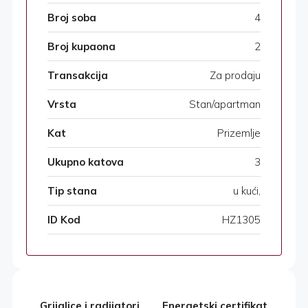
Broj soba
4
Broj kupaona
2
Transakcija
Za prodaju
Vrsta
Stan/apartman
Kat
Prizemlje
Ukupno katova
3
Tip stana
u kući,
ID Kod
HZ1305
Grijalice i radijatori
Energetski certifikat