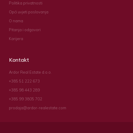
Politika privatnosti
Opći uvjeti poslovanja
O nama
Pitanja i odgovori
Karijera
Kontakt
Ardor Real Estate d.o.o.
+385 51 222 673
+385 98 443 289
+385 99 3805 702
prodaja@ardor-realestate.com