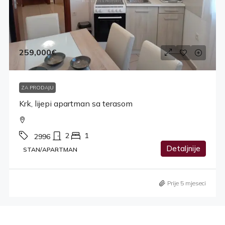
259,000€
ZA PRODAJU
Krk, lijepi apartman sa terasom
2
1
2996
Detaljnije
STAN/APARTMAN
Prije 5 mjeseci