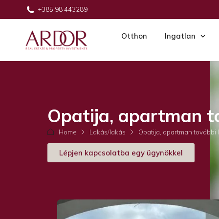
+385 98 443289
Otthon
Ingatlan
Opatija, apartman t
Home
Lakás/lakás
Opatija, apartman további 
Lépjen kapcsolatba egy ügynökkel