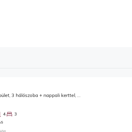
Srdoči, új épület, 3 hálószoba + nappali kerttel, 300 m²
4
3
ÁS
lőtt