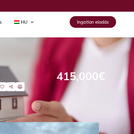
s
HU
Ingatlan eladás
415,000€