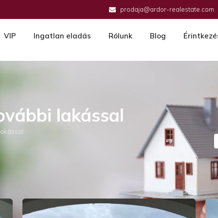
prodaja@ardor-realestate.com
VIP
Ingatlan eladás
Rólunk
Blog
Érintkezé
ovábbi lakással
lakással