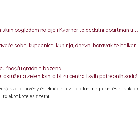
skim pogledom na cijeli Kvarner te dodatni apartman u s
avaće sobe, kupaonica, kuhinja, dnevni boravak te balkon i 
,
mogućnošću gradnje bazena.
 okružena zelenilom, a blizu centra i svih potrebnih sadrž
ségről szóló törvény értelmében az ingatlan megtekintése csak a 
talékot köteles fizetni.