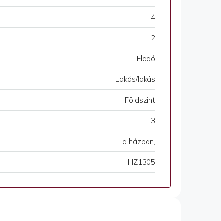
4
2
Eladó
Lakás/lakás
Földszint
3
a házban,
HZ1305