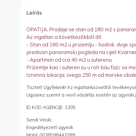
Leírás
OPATIJA, Prodaje se stan od 180 m2 s panoram
Az ingatlan a következőkből áll:
- Stan od 180 m2 u prizemlju - hodnik, dvije sp
predivan panoramski pogleda na cijeli Kvarner
- Apartman od cca 40 m2 u suterenu.
Prizemlje kao i suteren su u roh bau fazi, sa 
Iznimna lokacija, svega 250 m od morske obale,
Tisztelt Ügyfeleink! Az ingatlanközvetítői tevékeny
Ugyanez szerint a vevő vásárlás esetén az ügynöki ju
ID KOD AGENCIJE: 1305
Sendi Vinski
Engedélyezett ügynök
Mobil: 0038598443289