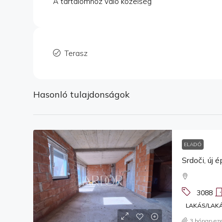
A tartalomhoz való közelség
Terasz
Hasonló tulajdonságok
ELADÓ
3088
LAKÁS/LAK
3 hónap eze