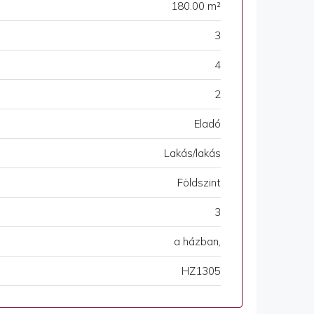
180.00 m²
3
4
2
Eladó
Lakás/lakás
Földszint
3
a házban,
HZ1305