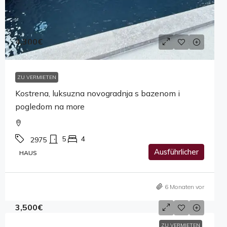
4,300€
ZU VERMIETEN
Kostrena, luksuzna novogradnja s bazenom i
pogledom na more
5
4
2975
Ausführlicher
HAUS
6 Monaten vor
3,500€
ZU VERMIETEN