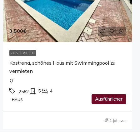
3,500€
ZU VERMIETEN
Kostrena, schönes Haus mit Swimmingpool zu
vermieten
5
4
2582
Ausführlicher
HAUS
1 Jahr vor