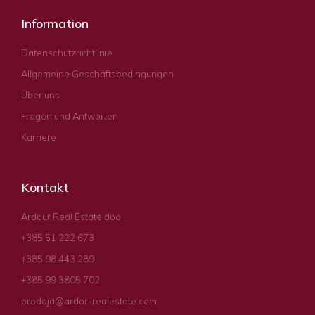
Information
Datenschutzrichtlinie
Allgemeine Geschäftsbedingungen
Über uns
Fragen und Antworten
Karriere
Kontakt
Ardour Real Estate doo
+385 51 222 673
+385 98 443 289
+385 99 3805 702
prodaja@ardor-realestate.com