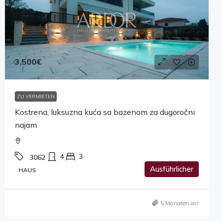
3,500€
ZU VERMIETEN
Kostrena, luksuzna kuća sa bazenom za dugoročni
najam
4
3
3062
Ausführlicher
HAUS
5 Monaten vor