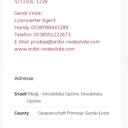
ID CODE: 1228
Sendi Vinski
Lizenzierter Agent
Handy: 0038598443289
Telefon: 0038551222673
E-Mail: prodaja@ardor-realestate.com
www.ardor-realestate.com
Adresse
Stadt
Tribalj - Vinodolska Općina, Vinodolska
Općina
County
Gespanschaft Primorje-Gorski Kotar