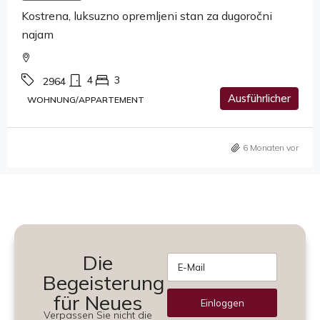
Kostrena, luksuzno opremljeni stan za dugoročni
najam
4
3
2964
Ausführlicher
WOHNUNG/APPARTEMENT
6 Monaten vor
Die
Begeisterung
für Neues
Einloggen
Verpassen Sie nicht die