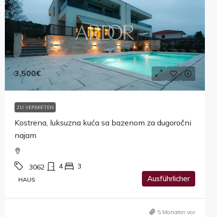
3,500€
ZU VERMIETEN
Kostrena, luksuzna kuća sa bazenom za dugoročni
najam
4
3
3062
Ausführlicher
HAUS
5 Monaten vor