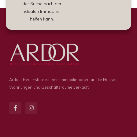
der Suche nach der
idealen Immobilie
helfen kann.
Ardour Real Estate ist eine Immobilienagentur, die Häuser,
Wohnungen und Geschäftsräume verkauft.