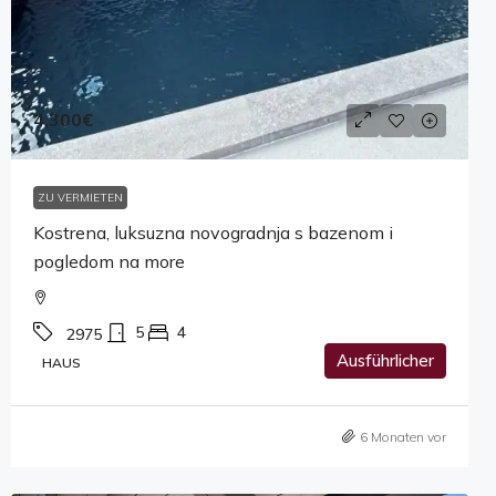
4,300€
ZU VERMIETEN
Kostrena, luksuzna novogradnja s bazenom i
pogledom na more
5
4
2975
Ausführlicher
HAUS
6 Monaten vor