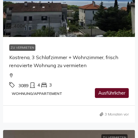
1,400€
ZU VERMIETEN
Kostrena, 3 Schlafzimmer + Wohnzimmer, frisch
renovierte Wohnung zu vermieten
4
3
3089
Ausführlicher
WOHNUNG/APPARTEMENT
3 Monaten vor
ZU VERMIETEN