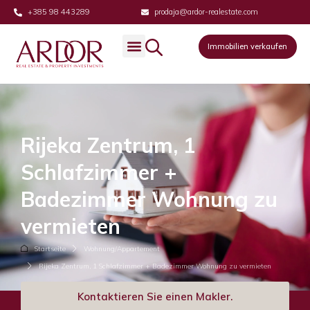
+385 98 443289
prodaja@ardor-realestate.com
Immobilien verkaufen
Rijeka Zentrum, 1
Schlafzimmer +
Badezimmer Wohnung zu
vermieten
Startseite
Wohnung/Appartement
Rijeka Zentrum, 1 Schlafzimmer + Badezimmer Wohnung zu vermieten
Kontaktieren Sie einen Makler.