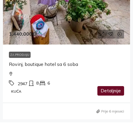
1,440,000€
ZA PRODAJU
Rovinj, boutique hotel sa 6 soba
8
6
2947
Detaljnije
KUĆA
Prije 6 mjeseci