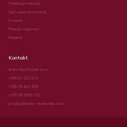
Politika privatnosti
Opći uvjeti poslovanja
O nama
Pitanja i odgovori
Karijera
Kontakt
Ardor Real Estate d.o.o.
+385 51 222 673
+385 98 443 289
+385 99 3805 702
prodaja@ardor-realestate.com