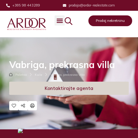
+385 98 443289
prodaja@ardor-realestate.com
Prodaj nekretninu
Vabriga, prekrasna villa
Početna
Kuća
Vabriga, prekrasna villa
Kontaktirajte agenta