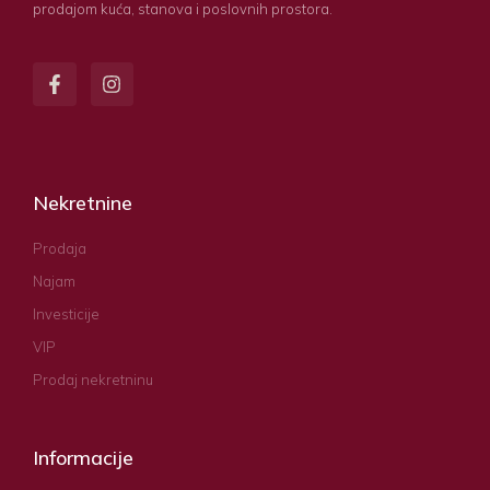
prodajom kuća, stanova i poslovnih prostora.
Nekretnine
Prodaja
Najam
Investicije
VIP
Prodaj nekretninu
Informacije