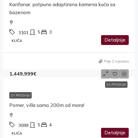
Kanfanar, potpuno adaptirana kamena kuća sa
bazenom
5
3
3101
Detaljnije
KUĆA
Prije 2 mjeseca
1,449,999€
ZA PRODAJU
ZA PRODAJU
Pomer, villa samo 200m od mora!
5
4
3099
Detaljnije
KUĆA