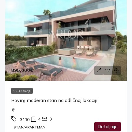
895,000€
ZA PRODAJU
Rovinj, moderan stan na odličnoj lokaciji
4
3
3110
Detaljnije
STAN/APARTMAN