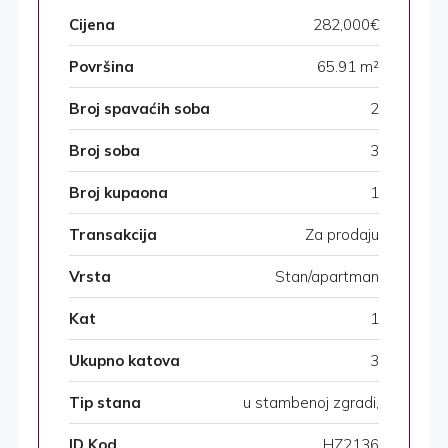
Cijena
282,000€
Površina
65.91 m²
Broj spavaćih soba
2
Broj soba
3
Broj kupaona
1
Transakcija
Za prodaju
Vrsta
Stan/apartman
Kat
1
Ukupno katova
3
Tip stana
u stambenoj zgradi,
ID Kod
HZ2136