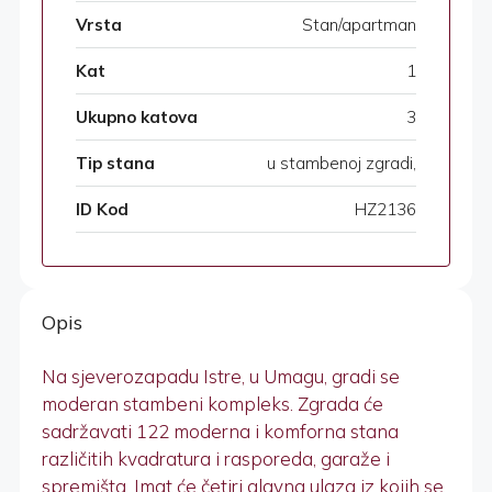
Vrsta
Stan/apartman
Kat
1
Ukupno katova
3
Tip stana
u stambenoj zgradi,
ID Kod
HZ2136
Opis
Na sjeverozapadu Istre, u Umagu, gradi se
moderan stambeni kompleks. Zgrada će
sadržavati 122 moderna i komforna stana
različitih kvadratura i rasporeda, garaže i
spremišta. Imat će četiri glavna ulaza iz kojih se