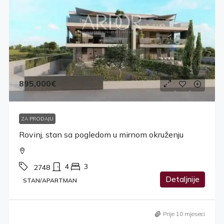
895,000€
ZA PRODAJU
Rovinj, stan sa pogledom u mirnom okruženju
4
3
2748
Detaljnije
STAN/APARTMAN
Prije 10 mjeseci