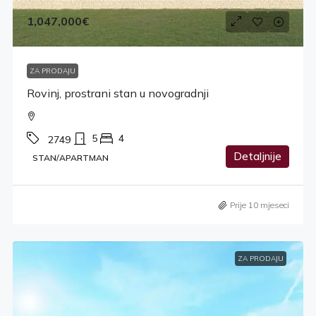
1,047,000€
ZA PRODAJU
Rovinj, prostrani stan u novogradnji
5
4
2749
Detaljnije
STAN/APARTMAN
Prije 10 mjeseci
ZA PRODAJU