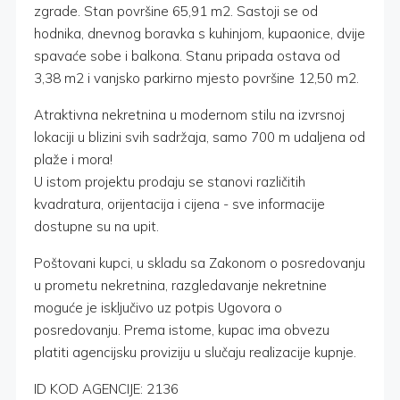
zgrade. Stan površine 65,91 m2. Sastoji se od
hodnika, dnevnog boravka s kuhinjom, kupaonice, dvije
spavaće sobe i balkona. Stanu pripada ostava od
3,38 m2 i vanjsko parkirno mjesto površine 12,50 m2.
Atraktivna nekretnina u modernom stilu na izvrsnoj
lokaciji u blizini svih sadržaja, samo 700 m udaljena od
plaže i mora!
U istom projektu prodaju se stanovi različitih
kvadratura, orijentacija i cijena - sve informacije
dostupne su na upit.
Poštovani kupci, u skladu sa Zakonom o posredovanju
u prometu nekretnina, razgledavanje nekretnine
moguće je isključivo uz potpis Ugovora o
posredovanju. Prema istome, kupac ima obvezu
platiti agencijsku proviziju u slučaju realizacije kupnje.
ID KOD AGENCIJE: 2136