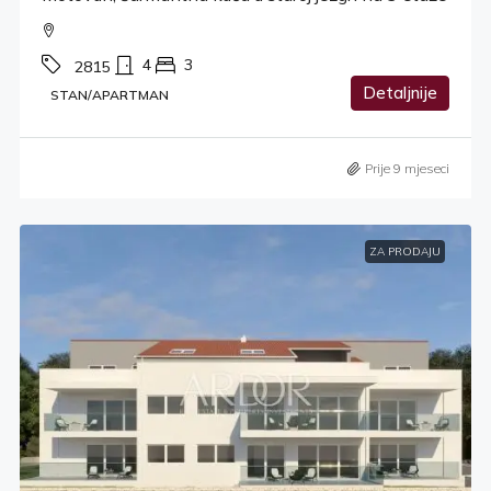
4
3
2815
Detaljnije
STAN/APARTMAN
Prije 9 mjeseci
ZA PRODAJU