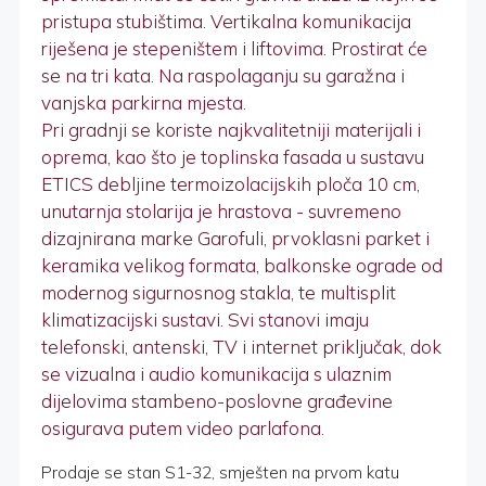
pristupa stubištima. Vertikalna komunikacija
riješena je stepeništem i liftovima. Prostirat će
se na tri kata. Na raspolaganju su garažna i
vanjska parkirna mjesta.
Pri gradnji se koriste najkvalitetniji materijali i
oprema, kao što je toplinska fasada u sustavu
ETICS debljine termoizolacijskih ploča 10 cm,
unutarnja stolarija je hrastova - suvremeno
dizajnirana marke Garofuli, prvoklasni parket i
keramika velikog formata, balkonske ograde od
modernog sigurnosnog stakla, te multisplit
klimatizacijski sustavi. Svi stanovi imaju
telefonski, antenski, TV i internet priključak, dok
se vizualna i audio komunikacija s ulaznim
dijelovima stambeno-poslovne građevine
osigurava putem video parlafona.
Prodaje se stan S1-32, smješten na prvom katu