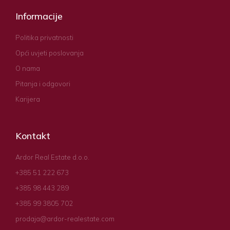
Informacije
Politika privatnosti
Opći uvjeti poslovanja
O nama
Pitanja i odgovori
Karijera
Kontakt
Ardor Real Estate d.o.o.
+385 51 222 673
+385 98 443 289
+385 99 3805 702
prodaja@ardor-realestate.com