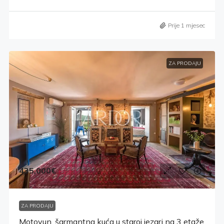
Prije 1 mjesec
ZA PRODAJU
435,000€
ZA PRODAJU
Motovun, šarmantna kuća u staroj jezgri na 3 etaže