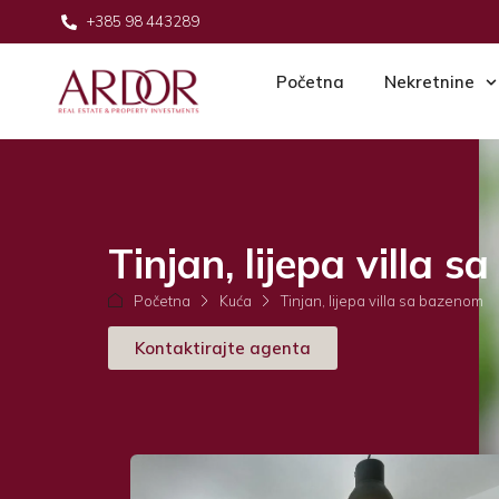
+385 98 443289
Početna
Nekretnine
Tinjan, lijepa villa 
Početna
Kuća
Tinjan, lijepa villa sa bazenom
Kontaktirajte agenta