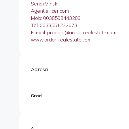
Sendi Vinski
Agent s licencom
Mob: 0038598443289
Tel: 0038551222673
E-mail: prodaja@ardor-realestate.com
www.ardor-realestate.com
Adresa
Grad
A,