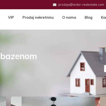
prodaja@ardor-realestate.com
VIP
Prodaj nekretninu
O nama
Blog
Ko
sa bazenom