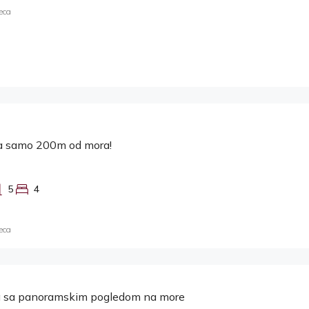
eca
la samo 200m od mora!
5
4
eca
lla sa panoramskim pogledom na more