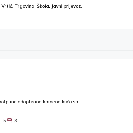
Vrtić, Trgovina, Škola, Javni prijevoz,
Kanfanar, potpuno adaptirana kamena kuća sa bazenom
5
3