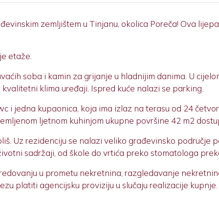
evinskim zemljištem u Tinjanu, okolica Poreča! Ova lijepa
je etaže.
pavaćih soba i kamin za grijanje u hladnijim danima. U ci
kvalitetni klima uređaji. Ispred kuće nalazi se parking.
c i jedna kupaonica, koja ima izlaz na terasu od 24 četvo
emljenom ljetnom kuhinjom ukupne površine 42 m2 dostu
iš. Uz rezidenciju se nalazi veliko građevinsko područje
ivotni sadržaji, od škole do vrtića preko stomatologa pre
redovanju u prometu nekretnina, razgledavanje nekretnine
 platiti agencijsku proviziju u slučaju realizacije kupnje.