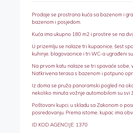
Prodaje se prostrana kuća sa bazenom i građ
bazenom i posjedom.
Kuća ima ukupno 180 m2 i prostire se na dvi
U prizemlju se nalaze tri kupaonice, šest s
kuhinje, blagovaonice i tri WC-a ugrađeni su 
Na prvom katu nalaze se tri spavaće sobe, w
Natkrivena terasa s bazenom i potpuno opr
Iz doma se pruža panoramski pogled na okol
nekoliko minuta vožnje automobilom su svi ž
Poštovani kupci, u skladu sa Zakonom o pos
posredovanju. Prema istome, kupac ima obvezu
ID KOD AGENCIJE: 1370