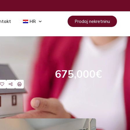
ntakt
HR
Prodaj nekretninu
675,000€