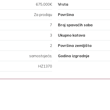
675,000€
Vrsta
Za prodaju
Površina
7
Broj spavaćih soba
3
Ukupno katova
2
Površina zemljišta
samostojeća,
Godina izgradnje
HZ1370