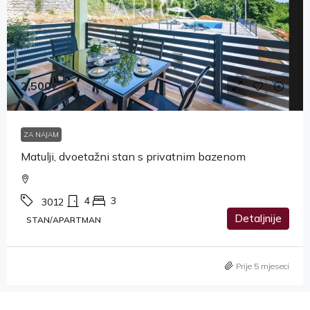
2,500€
ZA NAJAM
Matulji, dvoetažni stan s privatnim bazenom
4
3
3012
Detaljnije
STAN/APARTMAN
Prije 5 mjeseci