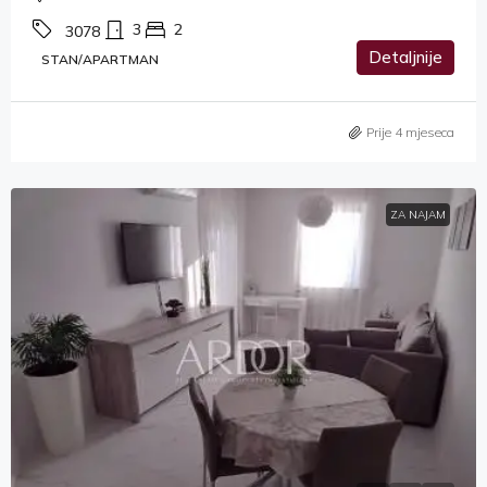
3
2
3078
Detaljnije
STAN/APARTMAN
Prije 4 mjeseca
ZA NAJAM