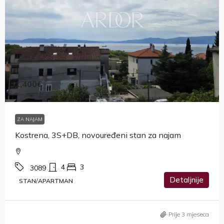
1,400€
ZA NAJAM
Kostrena, 3S+DB, novouređeni stan za najam
4
3
3089
Detaljnije
STAN/APARTMAN
Prije 3 mjeseca