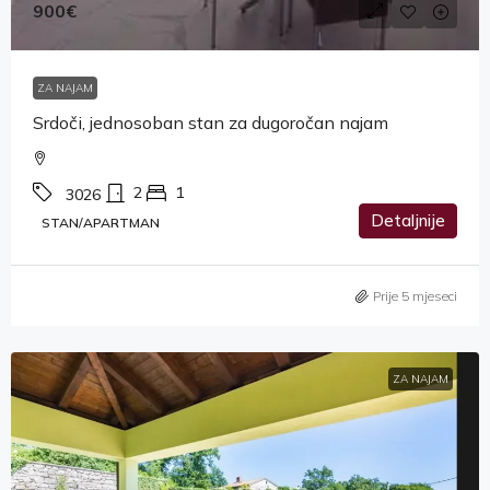
900€
ZA NAJAM
Srdoči, jednosoban stan za dugoročan najam
2
1
3026
Detaljnije
STAN/APARTMAN
Prije 5 mjeseci
ZA NAJAM