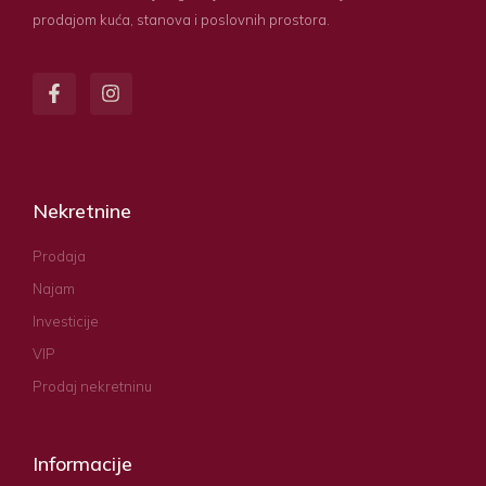
prodajom kuća, stanova i poslovnih prostora.
Nekretnine
Prodaja
Najam
Investicije
VIP
Prodaj nekretninu
Informacije