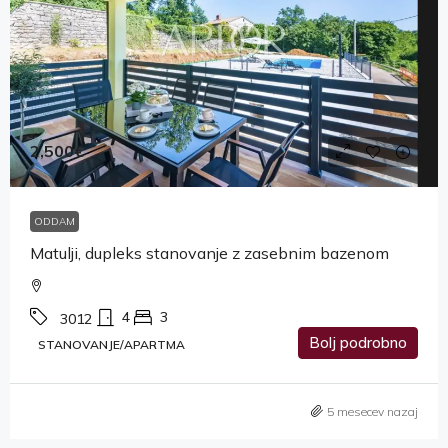
2,500€
ODDAM
Matulji, dupleks stanovanje z zasebnim bazenom
4
3
3012
Bolj podrobno
STANOVANJE/APARTMA
5 mesecev nazaj