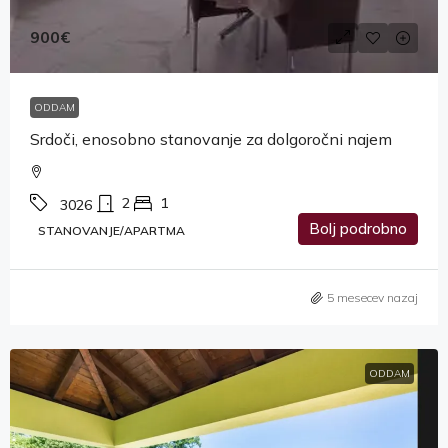
900€
ODDAM
Srdoči, enosobno stanovanje za dolgoročni najem
2
1
3026
Bolj podrobno
STANOVANJE/APARTMA
5 mesecev nazaj
ODDAM