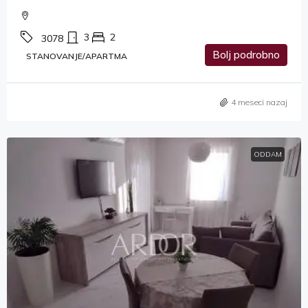
3
2
3078
Bolj podrobno
STANOVANJE/APARTMA
4 meseci nazaj
ODDAM