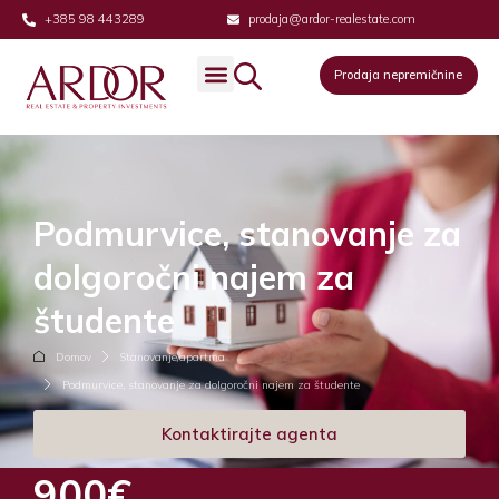
+385 98 443289
prodaja@ardor-realestate.com
Prodaja nepremičnine
Podmurvice, stanovanje za
dolgoročni najem za
študente
Domov
Stanovanje/apartma
Podmurvice, stanovanje za dolgoročni najem za študente
Kontaktirajte agenta
900€