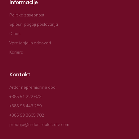
Informacije
Politika zasebnosti
Splošni pogoji poslovanja
O nas
Vprašanja in odgovori
Kariera
Kontakt
Ardor nepremičnine doo
+385 51 222 673
+385 98 443 289
+385 99 3805 702
prodaja@ardor-realestate.com