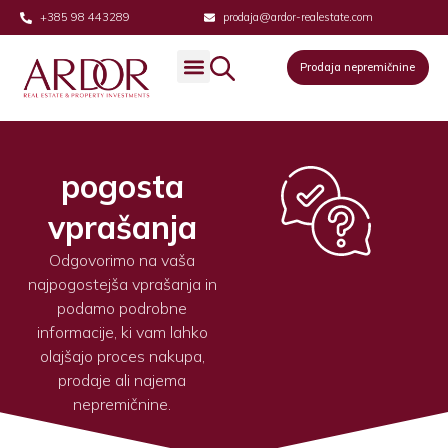
+385 98 443289
prodaja@ardor-realestate.com
Prodaja nepremičnine
Prodaja nepremičnine
pogosta
vprašanja
Odgovorimo na vaša
najpogostejša vprašanja in
podamo podrobne
informacije, ki vam lahko
olajšajo proces nakupa,
prodaje ali najema
nepremičnine.